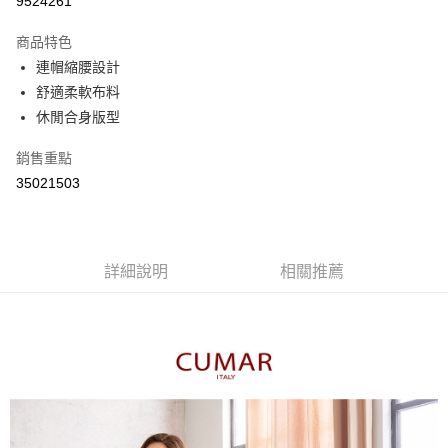
9524261
3 期 0 利率 每期
NT$460
21家銀行
商品特色
6 期 0 利率 每期
NT$230
21家銀行
合作金庫商業銀行
第一商業銀行
連帽縮腰設計
華南商業銀行
彰化商業銀行
合作金庫商業銀行
第一商業銀行
舒適柔軟布料
上海商業儲蓄銀行
台北富邦商業銀行
運送方式
華南商業銀行
彰化商業銀行
國泰世華商業銀行
兆豐國際商業銀行
休閒合身版型
上海商業儲蓄銀行
台北富邦商業銀行
付款後全家取貨
臺灣中小企業銀行
台中商業銀行
國泰世華商業銀行
兆豐國際商業銀行
銷售重點
匯豐（台灣）商業銀行
華泰商業銀行
每筆NT$80，滿NT$899(含以上)免運費
臺灣中小企業銀行
台中商業銀行
聯邦商業銀行
遠東國際商業銀行
35021503
匯豐（台灣）商業銀行
華泰商業銀行
付款後7-11取貨
元大商業銀行
永豐商業銀行
聯邦商業銀行
遠東國際商業銀行
玉山商業銀行
星展（台灣）商業銀行
每筆NT$80，滿NT$899(含以上)免運費
元大商業銀行
永豐商業銀行
台新國際商業銀行
中國信託商業銀行
玉山商業銀行
星展（台灣）商業銀行
宅配
台灣樂天信用卡公司
台新國際商業銀行
詳細說明
中國信託商業銀行
相關推薦
每筆NT$100，滿NT$1,500(含以上)免運費
台灣樂天信用卡公司
離島郵政配送
每筆NT$100，滿NT$1,500(含以上)免運費