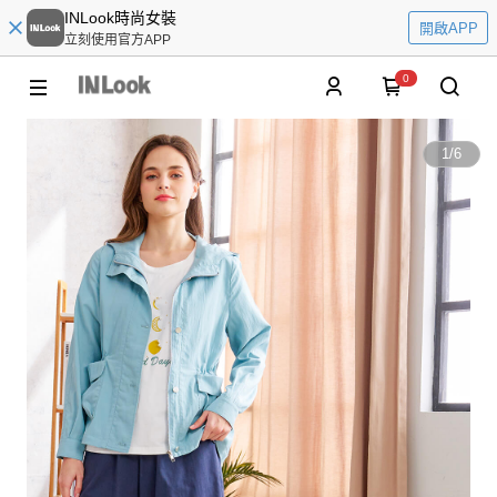
INLook時尚女裝
開啟APP
立刻使用官方APP
0
1
/
6