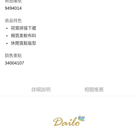
商品編號
信用卡分期付款
9494014
3 期 0 利率 每期
NT$230
21家銀行
商品特色
6 期 0 利率 每期
NT$115
21家銀行
合作金庫商業銀行
第一商業銀行
荷葉拼接下襬
華南商業銀行
彰化商業銀行
合作金庫商業銀行
第一商業銀行
棉質柔軟布料
上海商業儲蓄銀行
台北富邦商業銀行
運送方式
華南商業銀行
彰化商業銀行
國泰世華商業銀行
兆豐國際商業銀行
休閒寬鬆版型
上海商業儲蓄銀行
台北富邦商業銀行
付款後全家取貨
臺灣中小企業銀行
台中商業銀行
國泰世華商業銀行
兆豐國際商業銀行
銷售重點
匯豐（台灣）商業銀行
華泰商業銀行
每筆NT$80，滿NT$899(含以上)免運費
臺灣中小企業銀行
台中商業銀行
聯邦商業銀行
遠東國際商業銀行
34004107
匯豐（台灣）商業銀行
華泰商業銀行
付款後7-11取貨
元大商業銀行
永豐商業銀行
聯邦商業銀行
遠東國際商業銀行
玉山商業銀行
星展（台灣）商業銀行
每筆NT$80，滿NT$899(含以上)免運費
元大商業銀行
永豐商業銀行
台新國際商業銀行
中國信託商業銀行
玉山商業銀行
星展（台灣）商業銀行
宅配
台灣樂天信用卡公司
台新國際商業銀行
詳細說明
中國信託商業銀行
相關推薦
每筆NT$100，滿NT$1,500(含以上)免運費
台灣樂天信用卡公司
離島郵政配送
每筆NT$100，滿NT$1,500(含以上)免運費