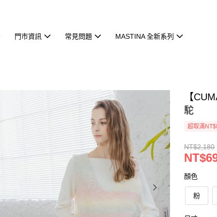
門市資訊
常見問題
MASTINA 全新系列
【CU
駝
超取滿NT$
NT$2,180
NT$6
顏色
粉