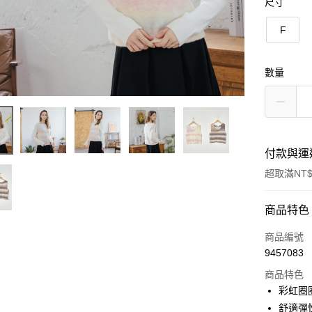
尺寸
F
數量
付款與運
超取滿NT$
付款方式
商品特色
信用卡一
商品編號
9457083
信用卡分
商品特色
3 期 
彩虹圈
6 期 
合作金
舒適彈