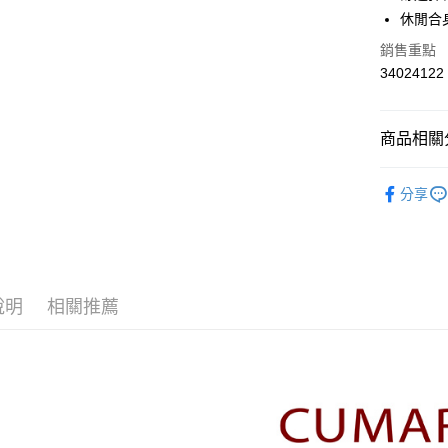
華南商
休閒合
合作金
上海商
華南商
銷售重點
運送方式
國泰世
上海商
34024122
臺灣中
國泰世
付款後全
匯豐（
臺灣中
每筆NT$8
聯邦商
匯豐（
商品相關分
元大商
聯邦商
付款後7-1
玉山商
元大商
【CUMA
台新國
每筆NT$8
玉山商
分享
台灣樂
台新國
▼所有品
宅配
台灣樂
▼全部商
每筆NT$1
【針織衫 Kn
離島郵政
說明
相關推薦
每筆NT$1