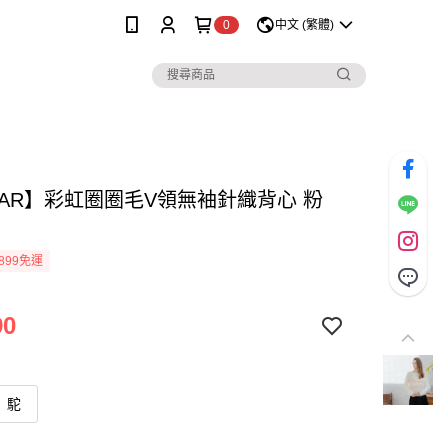
0
中文 (繁體)
MAR】彩虹圈圈毛V領無袖針織背心 粉
899免運
90
駝