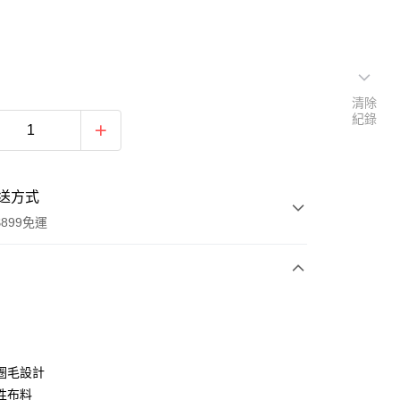
清除
紀錄
送方式
899免運
次付款
期付款
0 利率 每期
NT$230
21家銀行
圈毛設計
0 利率 每期
NT$115
21家銀行
庫商業銀行
第一商業銀行
性布料