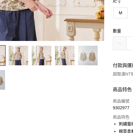
尺寸
M
數量
付款與運
超取滿NT$
付款方式
商品特色
信用卡一
商品編號
9302977
信用卡分
商品特色
3 期 
刺繡蕾
6 期 
合作金
棉質柔