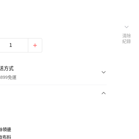
清除
紀錄
送方式
899免運
次付款
期付款
0 利率 每期
NT$230
21家銀行
絲領邊
0 利率 每期
NT$115
21家銀行
庫商業銀行
第一商業銀行
軟布料