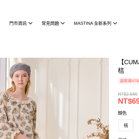
門市資訊
常見問題
MASTINA 全新系列
【CU
桔
超取滿NT$
NT$2,580
NT$6
顏色
桔