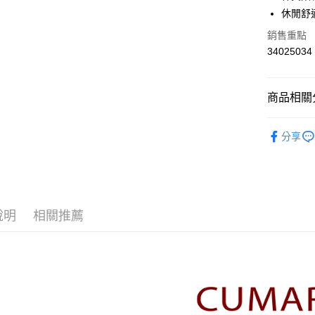
華南商
休閒舒
合作金
上海商
華南商
銷售重點
運送方式
國泰世
上海商
34025034
臺灣中
國泰世
付款後全
匯豐（
臺灣中
每筆NT$8
聯邦商
匯豐（
商品相關分
元大商
聯邦商
付款後7-1
玉山商
元大商
【CUMA
台新國
每筆NT$8
玉山商
分享
台灣樂
台新國
▼所有品
宅配
台灣樂
▼全部商
每筆NT$1
【襯衫 Shi
離島郵政
說明
相關推薦
每筆NT$1