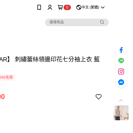
0
中文 (繁體)
MAR】 刺繡蕾絲領邊印花七分袖上衣 藍
899免運
90