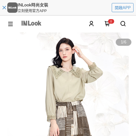
INLook時尚女裝
開啟APP
立刻使用官方APP
0
1
/
6