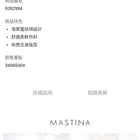
商品編號
信用卡分期付款
9282994
3 期 0 利率 每期
NT$230
21家銀行
商品特色
6 期 0 利率 每期
NT$115
21家銀行
合作金庫商業銀行
第一商業銀行
海軍蕾絲領設計
華南商業銀行
彰化商業銀行
合作金庫商業銀行
第一商業銀行
舒適柔軟布料
上海商業儲蓄銀行
台北富邦商業銀行
運送方式
華南商業銀行
彰化商業銀行
國泰世華商業銀行
兆豐國際商業銀行
休閒合身版型
上海商業儲蓄銀行
台北富邦商業銀行
付款後全家取貨
臺灣中小企業銀行
台中商業銀行
國泰世華商業銀行
兆豐國際商業銀行
銷售重點
匯豐（台灣）商業銀行
華泰商業銀行
每筆NT$80，滿NT$899(含以上)免運費
臺灣中小企業銀行
台中商業銀行
聯邦商業銀行
遠東國際商業銀行
34065004
匯豐（台灣）商業銀行
華泰商業銀行
付款後7-11取貨
元大商業銀行
永豐商業銀行
聯邦商業銀行
遠東國際商業銀行
玉山商業銀行
星展（台灣）商業銀行
每筆NT$80，滿NT$899(含以上)免運費
元大商業銀行
永豐商業銀行
台新國際商業銀行
中國信託商業銀行
玉山商業銀行
星展（台灣）商業銀行
宅配
台灣樂天信用卡公司
台新國際商業銀行
詳細說明
中國信託商業銀行
相關推薦
每筆NT$100，滿NT$1,500(含以上)免運費
台灣樂天信用卡公司
離島郵政配送
每筆NT$100，滿NT$1,500(含以上)免運費