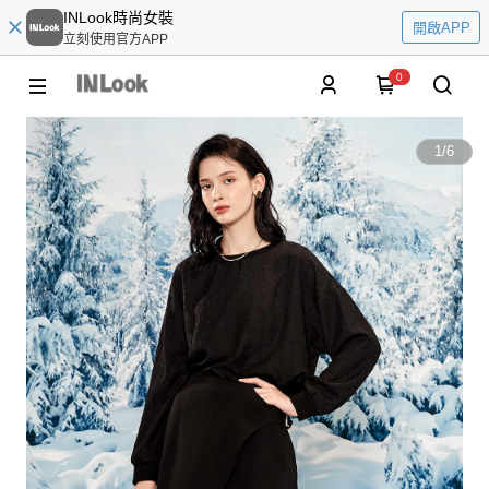
INLook時尚女裝
開啟APP
立刻使用官方APP
0
1
/
6