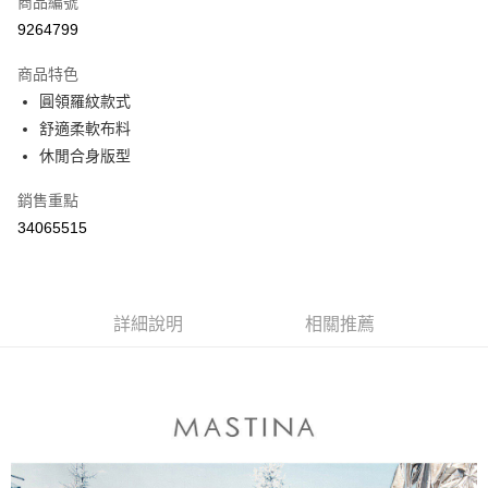
商品編號
信用卡分期付款
9264799
3 期 0 利率 每期
NT$230
21家銀行
商品特色
6 期 0 利率 每期
NT$115
21家銀行
合作金庫商業銀行
第一商業銀行
圓領羅紋款式
華南商業銀行
彰化商業銀行
合作金庫商業銀行
第一商業銀行
舒適柔軟布料
上海商業儲蓄銀行
台北富邦商業銀行
運送方式
華南商業銀行
彰化商業銀行
國泰世華商業銀行
兆豐國際商業銀行
休閒合身版型
上海商業儲蓄銀行
台北富邦商業銀行
付款後全家取貨
臺灣中小企業銀行
台中商業銀行
國泰世華商業銀行
兆豐國際商業銀行
銷售重點
匯豐（台灣）商業銀行
華泰商業銀行
每筆NT$80，滿NT$899(含以上)免運費
臺灣中小企業銀行
台中商業銀行
聯邦商業銀行
遠東國際商業銀行
34065515
匯豐（台灣）商業銀行
華泰商業銀行
付款後7-11取貨
元大商業銀行
永豐商業銀行
聯邦商業銀行
遠東國際商業銀行
玉山商業銀行
星展（台灣）商業銀行
每筆NT$80，滿NT$899(含以上)免運費
元大商業銀行
永豐商業銀行
台新國際商業銀行
中國信託商業銀行
玉山商業銀行
星展（台灣）商業銀行
宅配
台灣樂天信用卡公司
台新國際商業銀行
詳細說明
中國信託商業銀行
相關推薦
每筆NT$100，滿NT$1,500(含以上)免運費
台灣樂天信用卡公司
離島郵政配送
每筆NT$100，滿NT$1,500(含以上)免運費