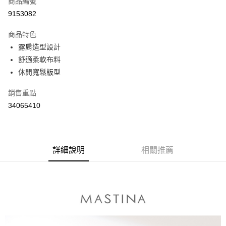
商品編號
信用卡分期付款
9153082
3 期 0 利率 每期
NT$230
21家銀行
商品特色
6 期 0 利率 每期
NT$115
21家銀行
合作金庫商業銀行
第一商業銀行
露肩造型設計
華南商業銀行
彰化商業銀行
合作金庫商業銀行
第一商業銀行
舒適柔軟布料
上海商業儲蓄銀行
台北富邦商業銀行
運送方式
華南商業銀行
彰化商業銀行
國泰世華商業銀行
兆豐國際商業銀行
休閒寬鬆版型
上海商業儲蓄銀行
台北富邦商業銀行
付款後全家取貨
臺灣中小企業銀行
台中商業銀行
國泰世華商業銀行
兆豐國際商業銀行
銷售重點
匯豐（台灣）商業銀行
華泰商業銀行
每筆NT$80，滿NT$899(含以上)免運費
臺灣中小企業銀行
台中商業銀行
聯邦商業銀行
遠東國際商業銀行
34065410
匯豐（台灣）商業銀行
華泰商業銀行
付款後7-11取貨
元大商業銀行
永豐商業銀行
聯邦商業銀行
遠東國際商業銀行
玉山商業銀行
星展（台灣）商業銀行
每筆NT$80，滿NT$899(含以上)免運費
元大商業銀行
永豐商業銀行
台新國際商業銀行
中國信託商業銀行
玉山商業銀行
星展（台灣）商業銀行
宅配
台灣樂天信用卡公司
台新國際商業銀行
詳細說明
中國信託商業銀行
相關推薦
每筆NT$100，滿NT$1,500(含以上)免運費
台灣樂天信用卡公司
離島郵政配送
每筆NT$100，滿NT$1,500(含以上)免運費