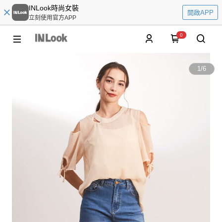
INLook時尚女裝
開啟APP
立刻使用官方APP
0
1
/
6