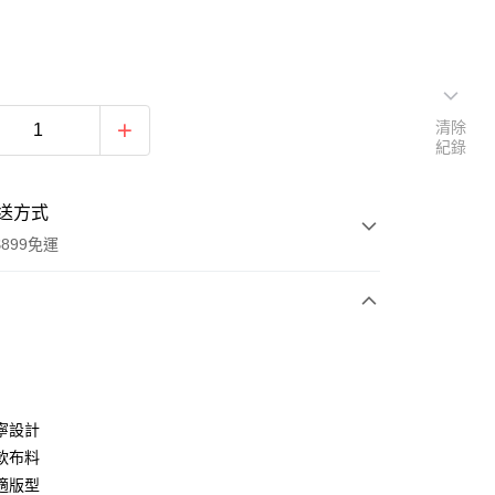
清除
紀錄
送方式
899免運
次付款
期付款
0 利率 每期
NT$363
21家銀行
寧設計
0 利率 每期
NT$181
21家銀行
庫商業銀行
第一商業銀行
軟布料
業銀行
彰化商業銀行
適版型
庫商業銀行
第一商業銀行