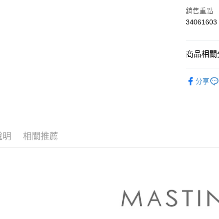
上海商
華南商
銷售重點
運送方式
國泰世
上海商
34061603
臺灣中
國泰世
付款後全
匯豐（
臺灣中
每筆NT$8
聯邦商
匯豐（
商品相關分
元大商
聯邦商
付款後7-1
玉山商
元大商
【MASTI
台新國
每筆NT$8
玉山商
分享
台灣樂
台新國
▼所有品
宅配
台灣樂
▼全部商
每筆NT$1
【外套 Out
離島郵政
說明
相關推薦
每筆NT$1