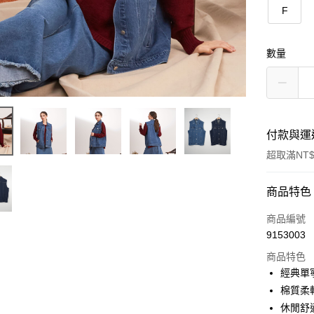
F
數量
付款與運
超取滿NT$
付款方式
商品特色
信用卡一
商品編號
9153003
信用卡分
商品特色
3 期 
經典單
6 期 
合作金
棉質柔
華南商
休閒舒
合作金