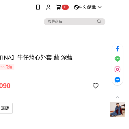
0
中文 (繁體)
TINA】牛仔背心外套 藍 深藍
899免運
090
深藍