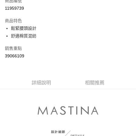
商品編號
信用卡分期付款
11959739
3 期 0 利率 每期
NT$563
21家銀行
商品特色
6 期 0 利率 每期
NT$281
21家銀行
合作金庫商業銀行
第一商業銀行
鬆緊腰頭設計
華南商業銀行
彰化商業銀行
合作金庫商業銀行
第一商業銀行
舒適棉質混紡
上海商業儲蓄銀行
台北富邦商業銀行
運送方式
華南商業銀行
彰化商業銀行
國泰世華商業銀行
兆豐國際商業銀行
上海商業儲蓄銀行
台北富邦商業銀行
付款後全家取貨
銷售重點
臺灣中小企業銀行
台中商業銀行
國泰世華商業銀行
兆豐國際商業銀行
39066109
匯豐（台灣）商業銀行
華泰商業銀行
每筆NT$80，滿NT$899(含以上)免運費
臺灣中小企業銀行
台中商業銀行
聯邦商業銀行
遠東國際商業銀行
匯豐（台灣）商業銀行
華泰商業銀行
付款後7-11取貨
元大商業銀行
永豐商業銀行
聯邦商業銀行
遠東國際商業銀行
玉山商業銀行
星展（台灣）商業銀行
每筆NT$80，滿NT$899(含以上)免運費
元大商業銀行
永豐商業銀行
台新國際商業銀行
中國信託商業銀行
詳細說明
相關推薦
玉山商業銀行
星展（台灣）商業銀行
宅配
台灣樂天信用卡公司
台新國際商業銀行
中國信託商業銀行
每筆NT$100，滿NT$1,500(含以上)免運費
台灣樂天信用卡公司
離島郵政配送
每筆NT$100，滿NT$1,500(含以上)免運費