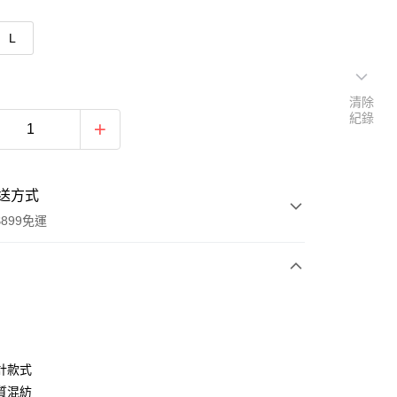
L
清除
紀錄
送方式
899免運
次付款
期付款
0 利率 每期
NT$496
21家銀行
計款式
0 利率 每期
NT$248
21家銀行
庫商業銀行
第一商業銀行
質混紡