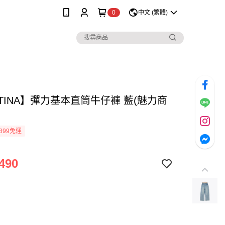
0
中文 (繁體)
TINA】彈力基本直筒牛仔褲 藍(魅力商
899免運
490