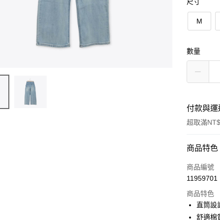
尺寸
M
數量
付款與運
超取滿NT$
付款方式
商品特色
信用卡一
商品編號
11959701
信用卡分
商品特色
3 期 
直筒設
6 期 
合作金
舒適棉