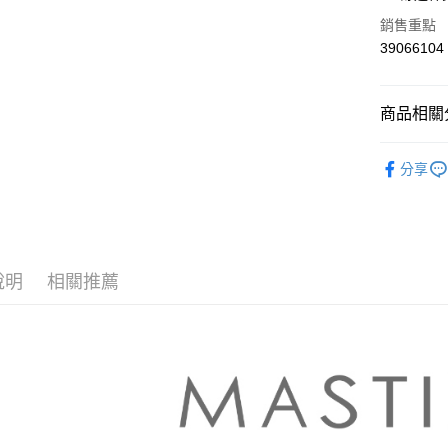
華南商
合作金
銷售重點
上海商
華南商
39066104
運送方式
國泰世
上海商
臺灣中
國泰世
付款後全
匯豐（
臺灣中
商品相關分
每筆NT$8
聯邦商
匯豐（
元大商
聯邦商
【MASTI
付款後7-1
玉山商
元大商
分享
台新國
每筆NT$8
本月新品
玉山商
台灣樂
台新國
宅配
▼所有品
台灣樂
每筆NT$1
▼全部商
說明
相關推薦
離島郵政
【褲類 Pan
每筆NT$1
MASTIN
✨CP值最