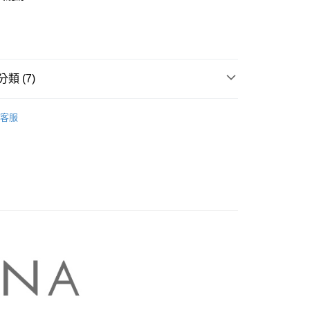
業銀行
彰化商業銀行
庫商業銀行
第一商業銀行
業儲蓄銀行
台北富邦商業銀行
業銀行
彰化商業銀行
華商業銀行
兆豐國際商業銀行
業儲蓄銀行
台北富邦商業銀行
小企業銀行
台中商業銀行
華商業銀行
兆豐國際商業銀行
家取貨
台灣）商業銀行
華泰商業銀行
小企業銀行
台中商業銀行
類 (7)
0，滿NT$899(含以上)免運費
業銀行
遠東國際商業銀行
台灣）商業銀行
華泰商業銀行
業銀行
永豐商業銀行
業銀行
遠東國際商業銀行
NA】
MASTINA｜褲類 Pants
1取貨
業銀行
星展（台灣）商業銀行
業銀行
永豐商業銀行
客服
際商業銀行
中國信託商業銀行
0，滿NT$899(含以上)免運費
業銀行
星展（台灣）商業銀行
天信用卡公司
際商業銀行
中國信託商業銀行
牌
天信用卡公司
00，滿NT$1,500(含以上)免運費
品
配送
ts】
00，滿NT$1,500(含以上)免運費
A 新上市
高の魅力商品！