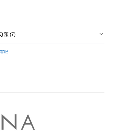
業銀行
彰化商業銀行
庫商業銀行
第一商業銀行
業儲蓄銀行
台北富邦商業銀行
業銀行
彰化商業銀行
華商業銀行
兆豐國際商業銀行
業儲蓄銀行
台北富邦商業銀行
小企業銀行
台中商業銀行
華商業銀行
兆豐國際商業銀行
家取貨
台灣）商業銀行
華泰商業銀行
小企業銀行
台中商業銀行
類 (7)
0，滿NT$899(含以上)免運費
業銀行
遠東國際商業銀行
台灣）商業銀行
華泰商業銀行
業銀行
永豐商業銀行
業銀行
遠東國際商業銀行
NA】
MASTINA｜襯衫 Shirts
1取貨
業銀行
星展（台灣）商業銀行
業銀行
永豐商業銀行
客服
際商業銀行
中國信託商業銀行
0，滿NT$899(含以上)免運費
業銀行
星展（台灣）商業銀行
天信用卡公司
際商業銀行
中國信託商業銀行
牌
天信用卡公司
00，滿NT$1,500(含以上)免運費
品
配送
rts】
00，滿NT$1,500(含以上)免運費
A 新上市
高の魅力商品！