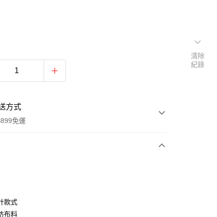
清除
紀錄
送方式
899免運
次付款
期付款
0 利率 每期
NT$430
21家銀行
計款式
0 利率 每期
NT$215
21家銀行
庫商業銀行
第一商業銀行
紡布料