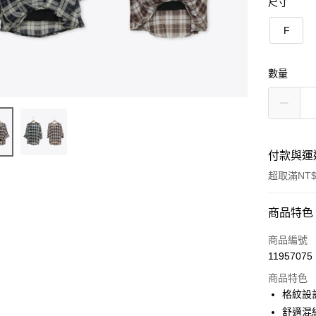
尺寸
F
數量
付款與運
超取滿NT$
付款方式
商品特色
信用卡一
商品編號
11957075
信用卡分
商品特色
3 期 
格紋設
6 期 
合作金
舒適混