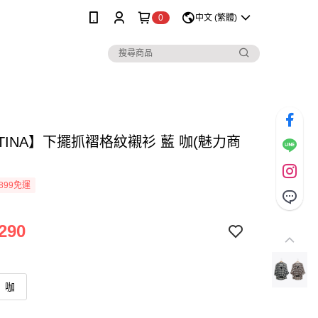
0
中文 (繁體)
TINA】下擺抓褶格紋襯衫 藍 咖(魅力商
899免運
290
咖