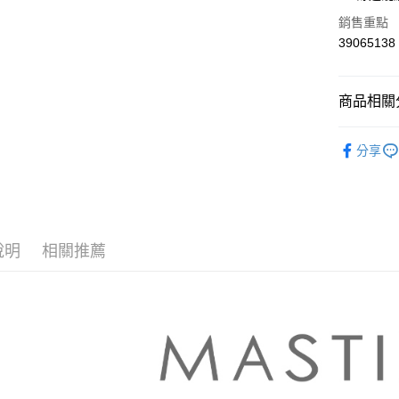
華南商
合作金
銷售重點
上海商
華南商
39065138
運送方式
國泰世
上海商
臺灣中
國泰世
付款後全
匯豐（
臺灣中
商品相關分
每筆NT$8
聯邦商
匯豐（
元大商
聯邦商
【MASTI
付款後7-1
玉山商
元大商
分享
台新國
每筆NT$8
本月新品
玉山商
台灣樂
台新國
宅配
▼所有品
台灣樂
每筆NT$1
▼全部商
說明
相關推薦
離島郵政
【襯衫 Shi
每筆NT$1
MASTIN
✨CP值最