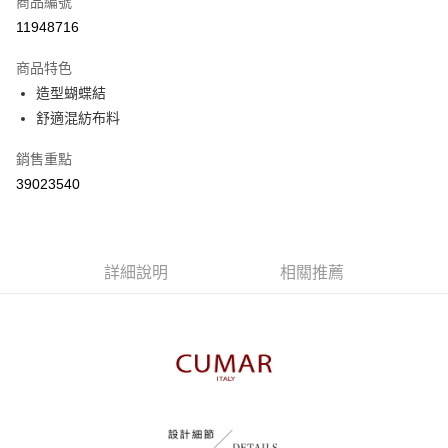
商品編號
信用卡分期付款
11948716
3 期 0 利率 每期
NT$363
21家銀行
商品特色
6 期 0 利率 每期
NT$181
21家銀行
合作金庫商業銀行
第一商業銀行
造型蝴蝶結
華南商業銀行
彰化商業銀行
合作金庫商業銀行
第一商業銀行
舒適混紡布料
上海商業儲蓄銀行
台北富邦商業銀行
運送方式
華南商業銀行
彰化商業銀行
國泰世華商業銀行
兆豐國際商業銀行
上海商業儲蓄銀行
台北富邦商業銀行
付款後全家取貨
銷售重點
臺灣中小企業銀行
台中商業銀行
國泰世華商業銀行
兆豐國際商業銀行
39023540
匯豐（台灣）商業銀行
華泰商業銀行
每筆NT$80，滿NT$899(含以上)免運費
臺灣中小企業銀行
台中商業銀行
聯邦商業銀行
遠東國際商業銀行
匯豐（台灣）商業銀行
華泰商業銀行
付款後7-11取貨
元大商業銀行
永豐商業銀行
聯邦商業銀行
遠東國際商業銀行
玉山商業銀行
星展（台灣）商業銀行
每筆NT$80，滿NT$899(含以上)免運費
元大商業銀行
永豐商業銀行
台新國際商業銀行
中國信託商業銀行
詳細說明
相關推薦
玉山商業銀行
星展（台灣）商業銀行
宅配
台灣樂天信用卡公司
台新國際商業銀行
中國信託商業銀行
每筆NT$100，滿NT$1,500(含以上)免運費
台灣樂天信用卡公司
離島郵政配送
每筆NT$100，滿NT$1,500(含以上)免運費