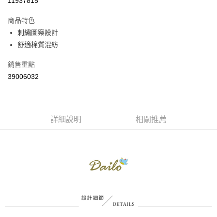
11937815
3 期 0 利率 每期
NT$508
21家銀行
商品特色
6 期 0 利率 每期
NT$254
21家銀行
合作金庫商業銀行
第一商業銀行
刺繡圖案設計
華南商業銀行
彰化商業銀行
合作金庫商業銀行
第一商業銀行
舒適棉質混紡
上海商業儲蓄銀行
台北富邦商業銀行
運送方式
華南商業銀行
彰化商業銀行
國泰世華商業銀行
兆豐國際商業銀行
上海商業儲蓄銀行
台北富邦商業銀行
付款後全家取貨
銷售重點
臺灣中小企業銀行
台中商業銀行
國泰世華商業銀行
兆豐國際商業銀行
39006032
匯豐（台灣）商業銀行
華泰商業銀行
每筆NT$80，滿NT$899(含以上)免運費
臺灣中小企業銀行
台中商業銀行
聯邦商業銀行
遠東國際商業銀行
匯豐（台灣）商業銀行
華泰商業銀行
付款後7-11取貨
元大商業銀行
永豐商業銀行
聯邦商業銀行
遠東國際商業銀行
玉山商業銀行
星展（台灣）商業銀行
每筆NT$80，滿NT$899(含以上)免運費
元大商業銀行
永豐商業銀行
台新國際商業銀行
中國信託商業銀行
詳細說明
相關推薦
玉山商業銀行
星展（台灣）商業銀行
宅配
台灣樂天信用卡公司
台新國際商業銀行
中國信託商業銀行
每筆NT$100，滿NT$1,500(含以上)免運費
台灣樂天信用卡公司
離島郵政配送
每筆NT$100，滿NT$1,500(含以上)免運費