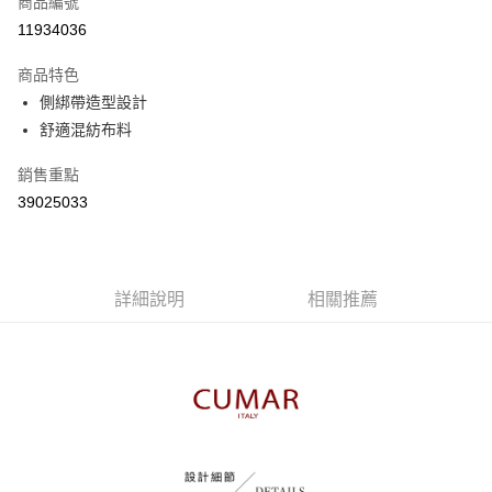
商品編號
信用卡分期付款
11934036
3 期 0 利率 每期
NT$516
21家銀行
商品特色
6 期 0 利率 每期
NT$258
21家銀行
合作金庫商業銀行
第一商業銀行
側綁帶造型設計
華南商業銀行
彰化商業銀行
合作金庫商業銀行
第一商業銀行
舒適混紡布料
上海商業儲蓄銀行
台北富邦商業銀行
運送方式
華南商業銀行
彰化商業銀行
國泰世華商業銀行
兆豐國際商業銀行
上海商業儲蓄銀行
台北富邦商業銀行
付款後全家取貨
銷售重點
臺灣中小企業銀行
台中商業銀行
國泰世華商業銀行
兆豐國際商業銀行
39025033
匯豐（台灣）商業銀行
華泰商業銀行
每筆NT$80，滿NT$899(含以上)免運費
臺灣中小企業銀行
台中商業銀行
聯邦商業銀行
遠東國際商業銀行
匯豐（台灣）商業銀行
華泰商業銀行
付款後7-11取貨
元大商業銀行
永豐商業銀行
聯邦商業銀行
遠東國際商業銀行
玉山商業銀行
星展（台灣）商業銀行
每筆NT$80，滿NT$899(含以上)免運費
元大商業銀行
永豐商業銀行
台新國際商業銀行
中國信託商業銀行
詳細說明
相關推薦
玉山商業銀行
星展（台灣）商業銀行
宅配
台灣樂天信用卡公司
台新國際商業銀行
中國信託商業銀行
每筆NT$100，滿NT$1,500(含以上)免運費
台灣樂天信用卡公司
離島郵政配送
每筆NT$100，滿NT$1,500(含以上)免運費