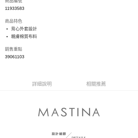
商品編號
信用卡分期付款
11933583
3 期 0 利率 每期
NT$363
21家銀行
商品特色
6 期 0 利率 每期
NT$181
21家銀行
合作金庫商業銀行
第一商業銀行
背心外套設計
華南商業銀行
彰化商業銀行
合作金庫商業銀行
第一商業銀行
親膚棉質布料
上海商業儲蓄銀行
台北富邦商業銀行
運送方式
華南商業銀行
彰化商業銀行
國泰世華商業銀行
兆豐國際商業銀行
上海商業儲蓄銀行
台北富邦商業銀行
付款後全家取貨
銷售重點
臺灣中小企業銀行
台中商業銀行
國泰世華商業銀行
兆豐國際商業銀行
39061103
匯豐（台灣）商業銀行
華泰商業銀行
每筆NT$80，滿NT$899(含以上)免運費
臺灣中小企業銀行
台中商業銀行
聯邦商業銀行
遠東國際商業銀行
匯豐（台灣）商業銀行
華泰商業銀行
付款後7-11取貨
元大商業銀行
永豐商業銀行
聯邦商業銀行
遠東國際商業銀行
玉山商業銀行
星展（台灣）商業銀行
每筆NT$80，滿NT$899(含以上)免運費
元大商業銀行
永豐商業銀行
台新國際商業銀行
中國信託商業銀行
詳細說明
相關推薦
玉山商業銀行
星展（台灣）商業銀行
宅配
台灣樂天信用卡公司
台新國際商業銀行
中國信託商業銀行
每筆NT$100，滿NT$1,500(含以上)免運費
台灣樂天信用卡公司
離島郵政配送
每筆NT$100，滿NT$1,500(含以上)免運費