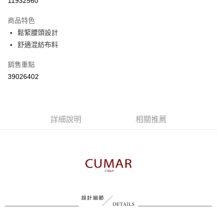
11932560
3 期 0 利率 每期
NT$556
21家銀行
商品特色
6 期 0 利率 每期
NT$278
21家銀行
合作金庫商業銀行
第一商業銀行
鬆緊腰頭設計
華南商業銀行
彰化商業銀行
合作金庫商業銀行
第一商業銀行
舒適混紡布料
上海商業儲蓄銀行
台北富邦商業銀行
運送方式
華南商業銀行
彰化商業銀行
國泰世華商業銀行
兆豐國際商業銀行
上海商業儲蓄銀行
台北富邦商業銀行
付款後全家取貨
銷售重點
臺灣中小企業銀行
台中商業銀行
國泰世華商業銀行
兆豐國際商業銀行
39026402
匯豐（台灣）商業銀行
華泰商業銀行
每筆NT$80，滿NT$899(含以上)免運費
臺灣中小企業銀行
台中商業銀行
聯邦商業銀行
遠東國際商業銀行
匯豐（台灣）商業銀行
華泰商業銀行
付款後7-11取貨
元大商業銀行
永豐商業銀行
聯邦商業銀行
遠東國際商業銀行
玉山商業銀行
星展（台灣）商業銀行
每筆NT$80，滿NT$899(含以上)免運費
元大商業銀行
永豐商業銀行
台新國際商業銀行
中國信託商業銀行
詳細說明
相關推薦
玉山商業銀行
星展（台灣）商業銀行
宅配
台灣樂天信用卡公司
台新國際商業銀行
中國信託商業銀行
每筆NT$100，滿NT$1,500(含以上)免運費
台灣樂天信用卡公司
離島郵政配送
每筆NT$100，滿NT$1,500(含以上)免運費