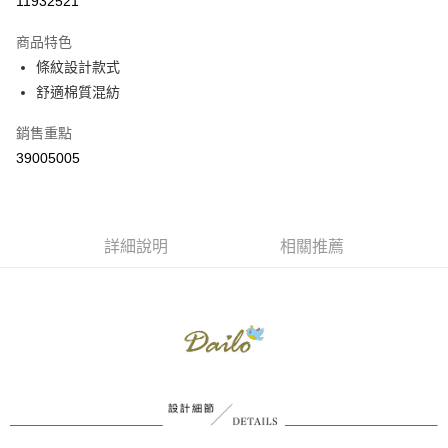
11932521
3 期 0 利率 每期
NT$555
21家銀行
商品特色
6 期 0 利率 每期
NT$277
21家銀行
合作金庫商業銀行
第一商業銀行
條紋設計款式
華南商業銀行
彰化商業銀行
合作金庫商業銀行
第一商業銀行
舒適棉質混紡
上海商業儲蓄銀行
台北富邦商業銀行
運送方式
華南商業銀行
彰化商業銀行
國泰世華商業銀行
兆豐國際商業銀行
上海商業儲蓄銀行
台北富邦商業銀行
付款後全家取貨
銷售重點
臺灣中小企業銀行
台中商業銀行
國泰世華商業銀行
兆豐國際商業銀行
39005005
匯豐（台灣）商業銀行
華泰商業銀行
每筆NT$80，滿NT$899(含以上)免運費
臺灣中小企業銀行
台中商業銀行
聯邦商業銀行
遠東國際商業銀行
匯豐（台灣）商業銀行
華泰商業銀行
付款後7-11取貨
元大商業銀行
永豐商業銀行
聯邦商業銀行
遠東國際商業銀行
玉山商業銀行
星展（台灣）商業銀行
每筆NT$80，滿NT$899(含以上)免運費
元大商業銀行
永豐商業銀行
台新國際商業銀行
中國信託商業銀行
詳細說明
相關推薦
玉山商業銀行
星展（台灣）商業銀行
宅配
台灣樂天信用卡公司
台新國際商業銀行
中國信託商業銀行
每筆NT$100，滿NT$1,500(含以上)免運費
台灣樂天信用卡公司
離島郵政配送
每筆NT$100，滿NT$1,500(含以上)免運費