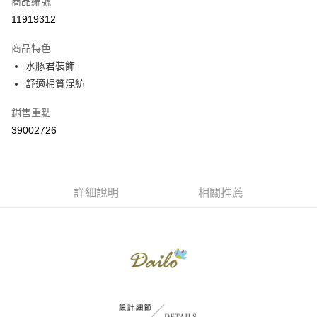
商品編號
信用卡分期付款
11919312
3 期 0 利率 每期
NT$485
21家銀行
商品特色
6 期 0 利率 每期
NT$242
21家銀行
合作金庫商業銀行
第一商業銀行
水豚君裝飾
華南商業銀行
彰化商業銀行
合作金庫商業銀行
第一商業銀行
舒適棉質混紡
上海商業儲蓄銀行
台北富邦商業銀行
運送方式
華南商業銀行
彰化商業銀行
國泰世華商業銀行
兆豐國際商業銀行
上海商業儲蓄銀行
台北富邦商業銀行
付款後全家取貨
銷售重點
臺灣中小企業銀行
台中商業銀行
國泰世華商業銀行
兆豐國際商業銀行
39002726
匯豐（台灣）商業銀行
華泰商業銀行
每筆NT$80，滿NT$899(含以上)免運費
臺灣中小企業銀行
台中商業銀行
聯邦商業銀行
遠東國際商業銀行
匯豐（台灣）商業銀行
華泰商業銀行
付款後7-11取貨
元大商業銀行
永豐商業銀行
聯邦商業銀行
遠東國際商業銀行
玉山商業銀行
星展（台灣）商業銀行
每筆NT$80，滿NT$899(含以上)免運費
元大商業銀行
永豐商業銀行
台新國際商業銀行
中國信託商業銀行
詳細說明
相關推薦
玉山商業銀行
星展（台灣）商業銀行
宅配
台灣樂天信用卡公司
台新國際商業銀行
中國信託商業銀行
每筆NT$100，滿NT$1,500(含以上)免運費
台灣樂天信用卡公司
離島郵政配送
每筆NT$100，滿NT$1,500(含以上)免運費