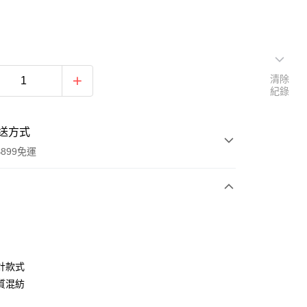
清除
紀錄
送方式
899免運
次付款
期付款
0 利率 每期
NT$602
21家銀行
計款式
0 利率 每期
NT$301
21家銀行
庫商業銀行
第一商業銀行
質混紡
業銀行
彰化商業銀行
庫商業銀行
第一商業銀行