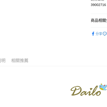
上海商
華南商
39002716
運送方式
國泰世
上海商
臺灣中
國泰世
付款後全
匯豐（
臺灣中
商品相關分
每筆NT$8
聯邦商
匯豐（
元大商
聯邦商
【Dailo】
付款後7-1
玉山商
元大商
分享
台新國
每筆NT$8
本月新品
玉山商
台灣樂
台新國
宅配
▼所有品
台灣樂
每筆NT$1
▼全部商
說明
相關推薦
離島郵政
【T恤 Top
每筆NT$1
DAILO 
夏季涼感