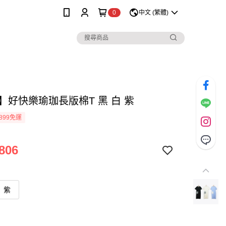
0
中文 (繁體)
lo】好快樂瑜珈長版棉T 黑 白 紫
899免運
806
紫