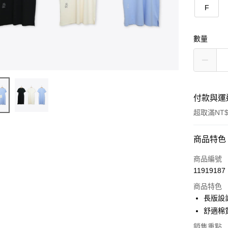
F
數量
付款與運
超取滿NT$
付款方式
商品特色
信用卡一
商品編號
11919187
信用卡分
商品特色
3 期 
長版設
6 期 
合作金
舒適棉
華南商
合作金
銷售重點