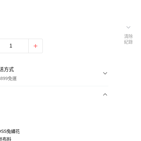
清除
紀錄
送方式
899免運
次付款
期付款
0 利率 每期
NT$714
21家銀行
OSS兔繡花
0 利率 每期
NT$357
21家銀行
庫商業銀行
第一商業銀行
紡布料