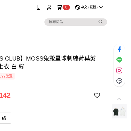
0
中文 (繁體)
S CLUB】MOSS兔搬星球刺繡荷葉剪
上衣 白 綠
899免運
142
綠