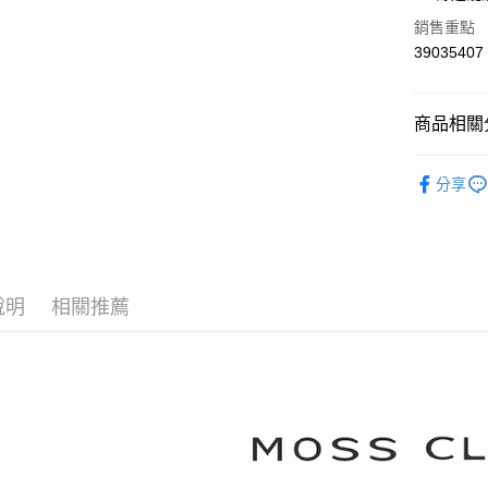
華南商
合作金
銷售重點
上海商
華南商
39035407
運送方式
國泰世
上海商
臺灣中
國泰世
付款後全
匯豐（
臺灣中
商品相關分
每筆NT$8
聯邦商
匯豐（
元大商
聯邦商
【MOSS 
付款後7-1
玉山商
元大商
分享
台新國
每筆NT$8
本月新品
玉山商
台灣樂
台新國
宅配
▼所有品
台灣樂
每筆NT$1
▼全部商
說明
相關推薦
離島郵政
【襯衫 Shi
每筆NT$1
MOSS C