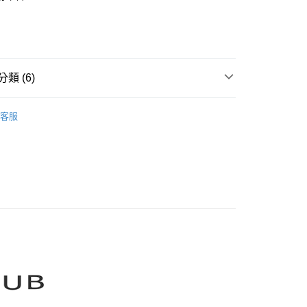
業銀行
彰化商業銀行
庫商業銀行
第一商業銀行
業儲蓄銀行
台北富邦商業銀行
業銀行
彰化商業銀行
華商業銀行
兆豐國際商業銀行
業儲蓄銀行
台北富邦商業銀行
小企業銀行
台中商業銀行
華商業銀行
兆豐國際商業銀行
家取貨
台灣）商業銀行
華泰商業銀行
小企業銀行
台中商業銀行
類 (6)
0，滿NT$899(含以上)免運費
業銀行
遠東國際商業銀行
台灣）商業銀行
華泰商業銀行
業銀行
永豐商業銀行
業銀行
遠東國際商業銀行
CLUB】
MOSS CLUB｜襯衫 Shirts
1取貨
業銀行
星展（台灣）商業銀行
業銀行
永豐商業銀行
客服
際商業銀行
中國信託商業銀行
0，滿NT$899(含以上)免運費
業銀行
星展（台灣）商業銀行
天信用卡公司
際商業銀行
中國信託商業銀行
牌
天信用卡公司
00，滿NT$1,500(含以上)免運費
品
配送
rts】
00，滿NT$1,500(含以上)免運費
LUB 新上市