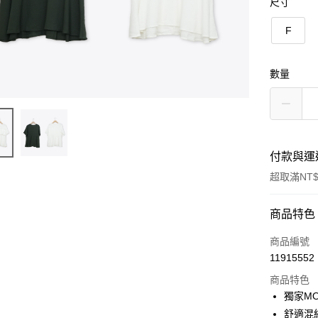
尺寸
F
數量
付款與運
超取滿NT$
付款方式
商品特色
信用卡一
商品編號
11915552
信用卡分
商品特色
3 期 
獨家M
6 期 
合作金
舒適混