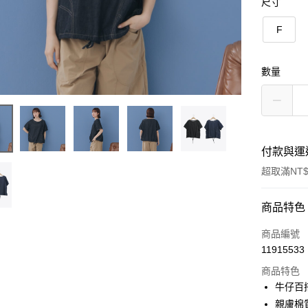
尺寸
F
數量
付款與運
超取滿NT$
付款方式
商品特色
信用卡一
商品編號
11915533
信用卡分
商品特色
3 期 
牛仔百
6 期 
合作金
親膚棉