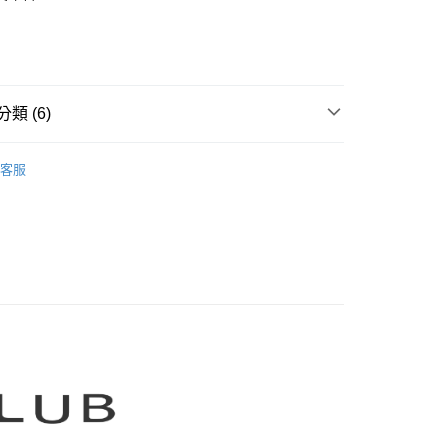
業銀行
彰化商業銀行
庫商業銀行
第一商業銀行
業儲蓄銀行
台北富邦商業銀行
業銀行
彰化商業銀行
華商業銀行
兆豐國際商業銀行
業儲蓄銀行
台北富邦商業銀行
小企業銀行
台中商業銀行
華商業銀行
兆豐國際商業銀行
家取貨
台灣）商業銀行
華泰商業銀行
小企業銀行
台中商業銀行
類 (6)
0，滿NT$899(含以上)免運費
業銀行
遠東國際商業銀行
台灣）商業銀行
華泰商業銀行
業銀行
永豐商業銀行
業銀行
遠東國際商業銀行
CLUB】
MOSS CLUB｜襯衫 Shirts
1取貨
業銀行
星展（台灣）商業銀行
業銀行
永豐商業銀行
客服
際商業銀行
中國信託商業銀行
0，滿NT$899(含以上)免運費
業銀行
星展（台灣）商業銀行
天信用卡公司
際商業銀行
中國信託商業銀行
牌
天信用卡公司
00，滿NT$1,500(含以上)免運費
品
配送
rts】
00，滿NT$1,500(含以上)免運費
LUB 新上市