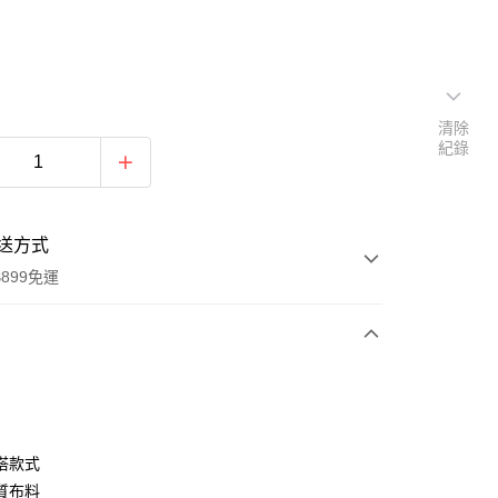
清除
紀錄
送方式
899免運
次付款
期付款
0 利率 每期
NT$714
21家銀行
搭款式
0 利率 每期
NT$357
21家銀行
庫商業銀行
第一商業銀行
質布料