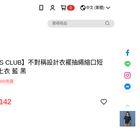
0
中文 (繁體)
SS CLUB】不對稱設計衣襬抽繩縮口短
上衣 藍 黑
899免運
142