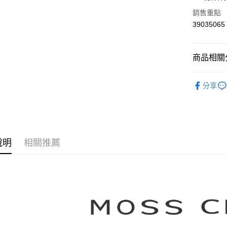
華南商
合作金
銷售重點
上海商
華南商
39035065
運送方式
國泰世
上海商
臺灣中
國泰世
付款後全
匯豐（
臺灣中
商品相關分
每筆NT$8
聯邦商
匯豐（
元大商
聯邦商
【MOSS 
付款後7-1
玉山商
元大商
分享
台新國
每筆NT$8
本月新品
玉山商
台灣樂
台新國
宅配
▼所有品
台灣樂
每筆NT$1
▼全部商
說明
相關推薦
離島郵政
【襯衫 Shi
每筆NT$1
MOSS C