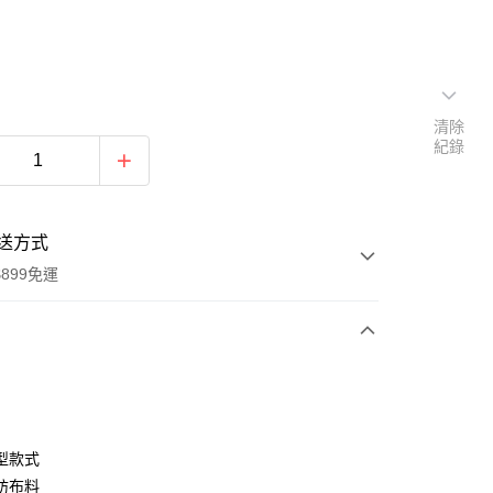
清除
紀錄
送方式
899免運
次付款
期付款
0 利率 每期
NT$430
21家銀行
型款式
0 利率 每期
NT$215
21家銀行
庫商業銀行
第一商業銀行
紡布料