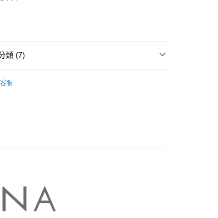
業銀行
彰化商業銀行
庫商業銀行
第一商業銀行
業儲蓄銀行
台北富邦商業銀行
業銀行
彰化商業銀行
華商業銀行
兆豐國際商業銀行
業儲蓄銀行
台北富邦商業銀行
小企業銀行
台中商業銀行
華商業銀行
兆豐國際商業銀行
家取貨
台灣）商業銀行
華泰商業銀行
小企業銀行
台中商業銀行
類 (7)
0，滿NT$899(含以上)免運費
業銀行
遠東國際商業銀行
台灣）商業銀行
華泰商業銀行
業銀行
永豐商業銀行
業銀行
遠東國際商業銀行
NA】
MASTINA｜針織衫 Knitwear
1取貨
業銀行
星展（台灣）商業銀行
業銀行
永豐商業銀行
客服
際商業銀行
中國信託商業銀行
0，滿NT$899(含以上)免運費
業銀行
星展（台灣）商業銀行
天信用卡公司
際商業銀行
中國信託商業銀行
牌
天信用卡公司
00，滿NT$1,500(含以上)免運費
品
配送
itwear 】
00，滿NT$1,500(含以上)免運費
A 新上市
高の魅力商品！