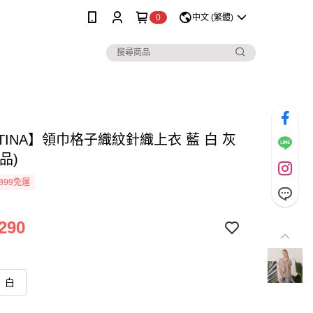
0
中文 (繁體)
TINA】領巾格子織紋針織上衣 藍 白 灰
品)
899免運
290
白