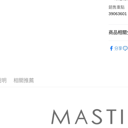
華南商
合作金
銷售重點
上海商
華南商
39063601
運送方式
國泰世
上海商
臺灣中
國泰世
付款後全
匯豐（
臺灣中
商品相關分
每筆NT$8
聯邦商
匯豐（
元大商
聯邦商
【MASTI
付款後7-1
玉山商
元大商
分享
台新國
每筆NT$8
本月新品
玉山商
台灣樂
台新國
宅配
▼所有品
台灣樂
每筆NT$1
▼全部商
說明
相關推薦
離島郵政
【針織衫 Kn
每筆NT$1
MASTIN
✨CP值最