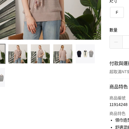
尺寸
F
數量
付款與運
超取滿NT$
付款方式
商品特色
信用卡一
商品編號
11914248
信用卡分
商品特色
3 期 
領巾造
6 期 
合作金
舒適混