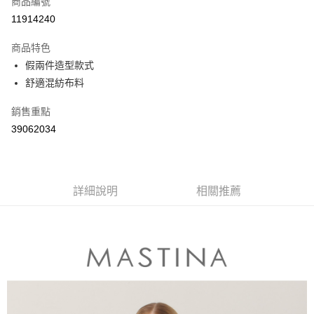
商品編號
信用卡分期付款
11914240
3 期 0 利率 每期
NT$430
21家銀行
商品特色
6 期 0 利率 每期
NT$215
21家銀行
合作金庫商業銀行
第一商業銀行
假兩件造型款式
華南商業銀行
彰化商業銀行
合作金庫商業銀行
第一商業銀行
舒適混紡布料
上海商業儲蓄銀行
台北富邦商業銀行
運送方式
華南商業銀行
彰化商業銀行
國泰世華商業銀行
兆豐國際商業銀行
上海商業儲蓄銀行
台北富邦商業銀行
付款後全家取貨
銷售重點
臺灣中小企業銀行
台中商業銀行
國泰世華商業銀行
兆豐國際商業銀行
39062034
匯豐（台灣）商業銀行
華泰商業銀行
每筆NT$80，滿NT$899(含以上)免運費
臺灣中小企業銀行
台中商業銀行
聯邦商業銀行
遠東國際商業銀行
匯豐（台灣）商業銀行
華泰商業銀行
付款後7-11取貨
元大商業銀行
永豐商業銀行
聯邦商業銀行
遠東國際商業銀行
玉山商業銀行
星展（台灣）商業銀行
每筆NT$80，滿NT$899(含以上)免運費
元大商業銀行
永豐商業銀行
台新國際商業銀行
中國信託商業銀行
詳細說明
相關推薦
玉山商業銀行
星展（台灣）商業銀行
宅配
台灣樂天信用卡公司
台新國際商業銀行
中國信託商業銀行
每筆NT$100，滿NT$1,500(含以上)免運費
台灣樂天信用卡公司
離島郵政配送
每筆NT$100，滿NT$1,500(含以上)免運費