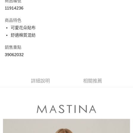
商品編號
信用卡分期付款
11914236
3 期 0 利率 每期
NT$363
21家銀行
商品特色
6 期 0 利率 每期
NT$181
21家銀行
合作金庫商業銀行
第一商業銀行
可愛花朵貼布
華南商業銀行
彰化商業銀行
合作金庫商業銀行
第一商業銀行
舒適棉質混紡
上海商業儲蓄銀行
台北富邦商業銀行
運送方式
華南商業銀行
彰化商業銀行
國泰世華商業銀行
兆豐國際商業銀行
上海商業儲蓄銀行
台北富邦商業銀行
付款後全家取貨
銷售重點
臺灣中小企業銀行
台中商業銀行
國泰世華商業銀行
兆豐國際商業銀行
39062032
匯豐（台灣）商業銀行
華泰商業銀行
每筆NT$80，滿NT$899(含以上)免運費
臺灣中小企業銀行
台中商業銀行
聯邦商業銀行
遠東國際商業銀行
匯豐（台灣）商業銀行
華泰商業銀行
付款後7-11取貨
元大商業銀行
永豐商業銀行
聯邦商業銀行
遠東國際商業銀行
玉山商業銀行
星展（台灣）商業銀行
每筆NT$80，滿NT$899(含以上)免運費
元大商業銀行
永豐商業銀行
台新國際商業銀行
中國信託商業銀行
詳細說明
相關推薦
玉山商業銀行
星展（台灣）商業銀行
宅配
台灣樂天信用卡公司
台新國際商業銀行
中國信託商業銀行
每筆NT$100，滿NT$1,500(含以上)免運費
台灣樂天信用卡公司
離島郵政配送
每筆NT$100，滿NT$1,500(含以上)免運費