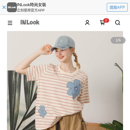
INLook時尚女裝
開啟APP
立刻使用官方APP
0
1
/
6