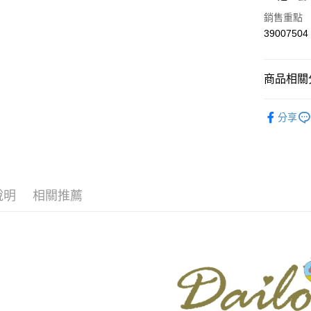
華南商
合作金
銷售重點
上海商
華南商
39007504
運送方式
國泰世
上海商
臺灣中
國泰世
付款後全
匯豐（
臺灣中
商品相關分
每筆NT$8
聯邦商
匯豐（
元大商
聯邦商
【Dailo】
付款後7-1
玉山商
元大商
分享
台新國
每筆NT$8
本月新品
玉山商
台灣樂
台新國
宅配
▼所有品
台灣樂
每筆NT$1
▼全部商
說明
相關推薦
離島郵政
【裙子 Ski
每筆NT$1
DAILO 
✨CP值最