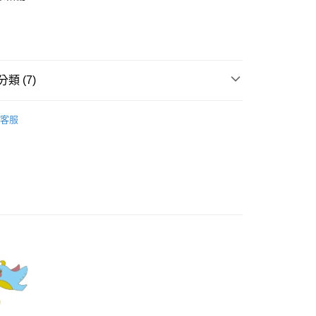
業銀行
彰化商業銀行
庫商業銀行
第一商業銀行
業儲蓄銀行
台北富邦商業銀行
業銀行
彰化商業銀行
華商業銀行
兆豐國際商業銀行
業儲蓄銀行
台北富邦商業銀行
小企業銀行
台中商業銀行
華商業銀行
兆豐國際商業銀行
家取貨
台灣）商業銀行
華泰商業銀行
小企業銀行
台中商業銀行
類 (7)
0，滿NT$899(含以上)免運費
業銀行
遠東國際商業銀行
台灣）商業銀行
華泰商業銀行
業銀行
永豐商業銀行
業銀行
遠東國際商業銀行
Dailo｜裙子 Skirts
1取貨
業銀行
星展（台灣）商業銀行
業銀行
永豐商業銀行
客服
際商業銀行
中國信託商業銀行
0，滿NT$899(含以上)免運費
業銀行
星展（台灣）商業銀行
天信用卡公司
際商業銀行
中國信託商業銀行
牌
天信用卡公司
00，滿NT$1,500(含以上)免運費
品
配送
rts】
00，滿NT$1,500(含以上)免運費
新上市
高の魅力商品！