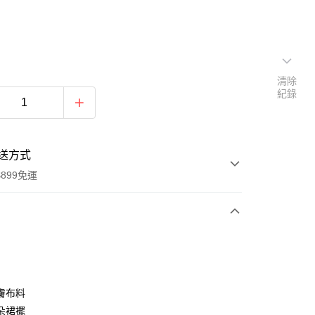
清除
紀錄
送方式
899免運
次付款
期付款
0 利率 每期
NT$526
21家銀行
膚布料
0 利率 每期
NT$263
21家銀行
庫商業銀行
第一商業銀行
朵裙襬