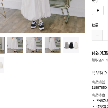
尺寸
F
數量
付款與運
超取滿NT$
付款方式
商品特色
信用卡一
商品編號
11897850
信用卡分
商品特色
3 期 
舒適親
6 期 
合作金
造型雲