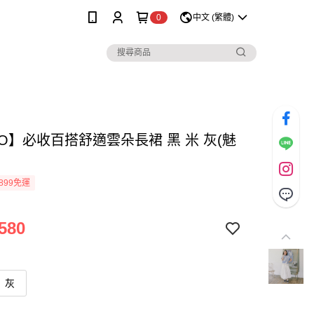
0
中文 (繁體)
LO】必收百搭舒適雲朵長裙 黑 米 灰(魅
899免運
580
灰