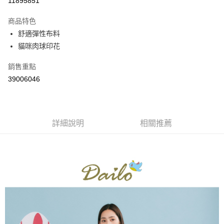
11895851
3 期 0 利率 每期
NT$672
21家銀行
商品特色
6 期 0 利率 每期
NT$336
21家銀行
合作金庫商業銀行
第一商業銀行
舒適彈性布料
華南商業銀行
彰化商業銀行
合作金庫商業銀行
第一商業銀行
貓咪肉球印花
上海商業儲蓄銀行
台北富邦商業銀行
運送方式
華南商業銀行
彰化商業銀行
國泰世華商業銀行
兆豐國際商業銀行
上海商業儲蓄銀行
台北富邦商業銀行
付款後全家取貨
銷售重點
臺灣中小企業銀行
台中商業銀行
國泰世華商業銀行
兆豐國際商業銀行
39006046
匯豐（台灣）商業銀行
華泰商業銀行
每筆NT$80，滿NT$899(含以上)免運費
臺灣中小企業銀行
台中商業銀行
聯邦商業銀行
遠東國際商業銀行
匯豐（台灣）商業銀行
華泰商業銀行
付款後7-11取貨
元大商業銀行
永豐商業銀行
聯邦商業銀行
遠東國際商業銀行
玉山商業銀行
星展（台灣）商業銀行
每筆NT$80，滿NT$899(含以上)免運費
元大商業銀行
永豐商業銀行
台新國際商業銀行
中國信託商業銀行
詳細說明
相關推薦
玉山商業銀行
星展（台灣）商業銀行
宅配
台灣樂天信用卡公司
台新國際商業銀行
中國信託商業銀行
每筆NT$100，滿NT$1,500(含以上)免運費
台灣樂天信用卡公司
離島郵政配送
每筆NT$100，滿NT$1,500(含以上)免運費