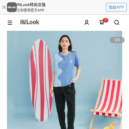
INLook時尚女裝
開啟APP
立刻使用官方APP
0
1
/
6