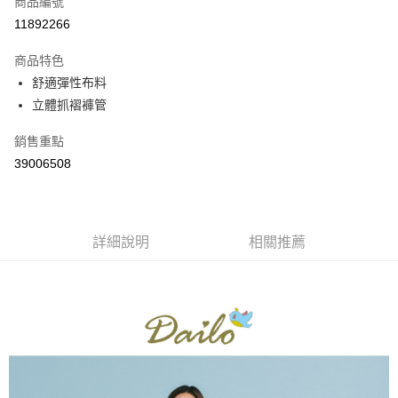
商品編號
信用卡分期付款
11892266
3 期 0 利率 每期
NT$526
21家銀行
商品特色
6 期 0 利率 每期
NT$263
21家銀行
合作金庫商業銀行
第一商業銀行
舒適彈性布料
華南商業銀行
彰化商業銀行
合作金庫商業銀行
第一商業銀行
立體抓褶褲管
上海商業儲蓄銀行
台北富邦商業銀行
運送方式
華南商業銀行
彰化商業銀行
國泰世華商業銀行
兆豐國際商業銀行
上海商業儲蓄銀行
台北富邦商業銀行
付款後全家取貨
銷售重點
臺灣中小企業銀行
台中商業銀行
國泰世華商業銀行
兆豐國際商業銀行
39006508
匯豐（台灣）商業銀行
華泰商業銀行
每筆NT$80，滿NT$899(含以上)免運費
臺灣中小企業銀行
台中商業銀行
聯邦商業銀行
遠東國際商業銀行
匯豐（台灣）商業銀行
華泰商業銀行
付款後7-11取貨
元大商業銀行
永豐商業銀行
聯邦商業銀行
遠東國際商業銀行
玉山商業銀行
星展（台灣）商業銀行
每筆NT$80，滿NT$899(含以上)免運費
元大商業銀行
永豐商業銀行
台新國際商業銀行
中國信託商業銀行
詳細說明
相關推薦
玉山商業銀行
星展（台灣）商業銀行
宅配
台灣樂天信用卡公司
台新國際商業銀行
中國信託商業銀行
每筆NT$100，滿NT$1,500(含以上)免運費
台灣樂天信用卡公司
離島郵政配送
每筆NT$100，滿NT$1,500(含以上)免運費