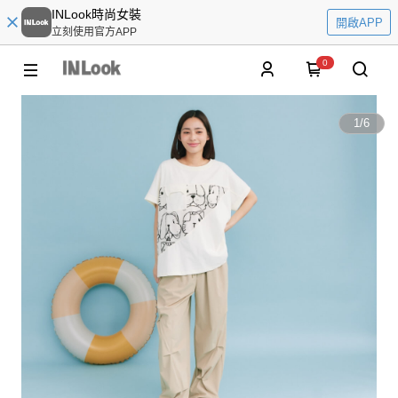
INLook時尚女裝
開啟APP
立刻使用官方APP
0
1
/
6