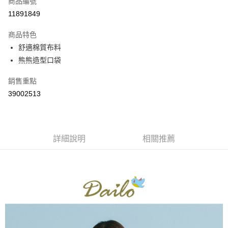
商品編號
信用卡分期付款
11891849
3 期 0 利率 每期
NT$360
21家銀行
商品特色
6 期 0 利率 每期
NT$180
21家銀行
合作金庫商業銀行
第一商業銀行
舒適棉質布料
華南商業銀行
彰化商業銀行
合作金庫商業銀行
第一商業銀行
熊熊造型口袋
上海商業儲蓄銀行
台北富邦商業銀行
運送方式
華南商業銀行
彰化商業銀行
國泰世華商業銀行
兆豐國際商業銀行
上海商業儲蓄銀行
台北富邦商業銀行
付款後全家取貨
銷售重點
臺灣中小企業銀行
台中商業銀行
國泰世華商業銀行
兆豐國際商業銀行
39002513
匯豐（台灣）商業銀行
華泰商業銀行
每筆NT$80，滿NT$899(含以上)免運費
臺灣中小企業銀行
台中商業銀行
聯邦商業銀行
遠東國際商業銀行
匯豐（台灣）商業銀行
華泰商業銀行
付款後7-11取貨
元大商業銀行
永豐商業銀行
聯邦商業銀行
遠東國際商業銀行
玉山商業銀行
星展（台灣）商業銀行
每筆NT$80，滿NT$899(含以上)免運費
元大商業銀行
永豐商業銀行
台新國際商業銀行
中國信託商業銀行
詳細說明
相關推薦
玉山商業銀行
星展（台灣）商業銀行
宅配
台灣樂天信用卡公司
台新國際商業銀行
中國信託商業銀行
每筆NT$100，滿NT$1,500(含以上)免運費
台灣樂天信用卡公司
離島郵政配送
每筆NT$100，滿NT$1,500(含以上)免運費