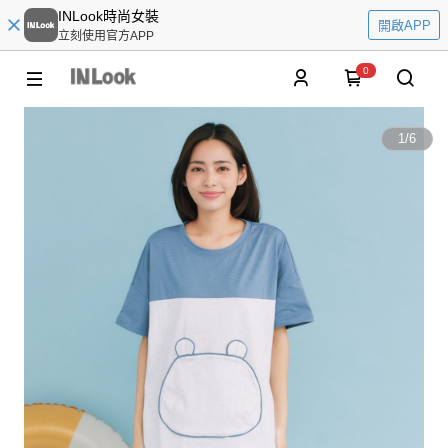
INLook時尚女裝
開啟APP
立刻使用官方APP
0
1
/
6