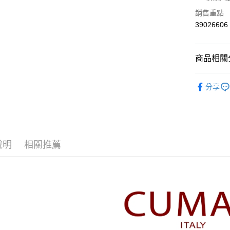
華南商
合作金
銷售重點
上海商
華南商
39026606
運送方式
國泰世
上海商
臺灣中
國泰世
付款後全
匯豐（
臺灣中
商品相關分
每筆NT$8
聯邦商
匯豐（
元大商
聯邦商
【CUMA
付款後7-1
玉山商
元大商
分享
台新國
每筆NT$8
本月新品
玉山商
台灣樂
台新國
宅配
▼所有品
台灣樂
每筆NT$1
▼全部商
說明
相關推薦
離島郵政
【褲類 Pan
每筆NT$1
CUMAR 