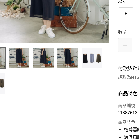
尺寸
F
數量
付款與運
超取滿NT$
付款方式
商品特色
信用卡一
商品編號
11887613
信用卡分
商品特色
3 期 
輕薄雪
6 期 
合作金
渡假風