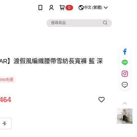
0
中文 (繁體)
MAR】渡假風編織腰帶雪紡長寬褲 藍 深
899免運
464
卡