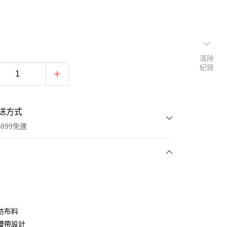
清除
紀錄
送方式
899免運
次付款
期付款
0 利率 每期
NT$821
21家銀行
紡布料
0 利率 每期
NT$410
21家銀行
庫商業銀行
第一商業銀行
腰帶設計