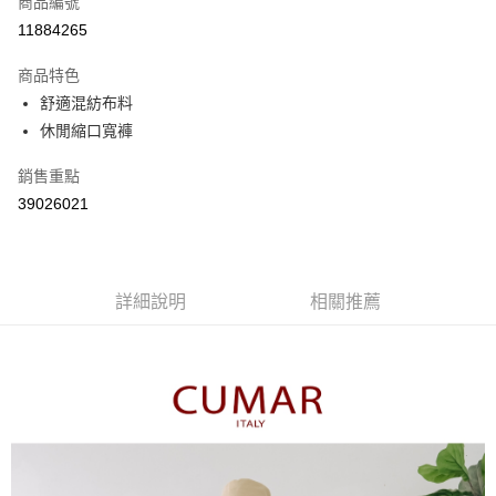
商品編號
信用卡分期付款
11884265
3 期 0 利率 每期
NT$596
21家銀行
商品特色
6 期 0 利率 每期
NT$298
21家銀行
合作金庫商業銀行
第一商業銀行
舒適混紡布料
華南商業銀行
彰化商業銀行
合作金庫商業銀行
第一商業銀行
休閒縮口寬褲
上海商業儲蓄銀行
台北富邦商業銀行
運送方式
華南商業銀行
彰化商業銀行
國泰世華商業銀行
兆豐國際商業銀行
上海商業儲蓄銀行
台北富邦商業銀行
付款後全家取貨
銷售重點
臺灣中小企業銀行
台中商業銀行
國泰世華商業銀行
兆豐國際商業銀行
39026021
匯豐（台灣）商業銀行
華泰商業銀行
每筆NT$80，滿NT$899(含以上)免運費
臺灣中小企業銀行
台中商業銀行
聯邦商業銀行
遠東國際商業銀行
匯豐（台灣）商業銀行
華泰商業銀行
付款後7-11取貨
元大商業銀行
永豐商業銀行
聯邦商業銀行
遠東國際商業銀行
玉山商業銀行
星展（台灣）商業銀行
每筆NT$80，滿NT$899(含以上)免運費
元大商業銀行
永豐商業銀行
台新國際商業銀行
中國信託商業銀行
詳細說明
相關推薦
玉山商業銀行
星展（台灣）商業銀行
宅配
台灣樂天信用卡公司
台新國際商業銀行
中國信託商業銀行
每筆NT$100，滿NT$1,500(含以上)免運費
台灣樂天信用卡公司
離島郵政配送
每筆NT$100，滿NT$1,500(含以上)免運費