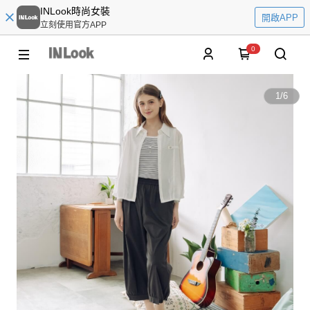
INLook時尚女裝
開啟APP
立刻使用官方APP
0
1
/
6