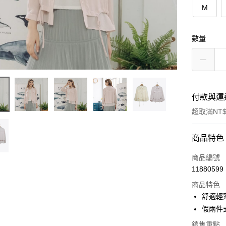
M
數量
付款與運
超取滿NT$
付款方式
商品特色
信用卡一
商品編號
11880599
信用卡分
商品特色
3 期 
舒適輕
6 期 
合作金
假兩件
華南商
合作金
銷售重點