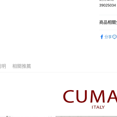
上海商
華南商
39025034
運送方式
國泰世
上海商
臺灣中
國泰世
付款後全
匯豐（
臺灣中
商品相關分
每筆NT$8
聯邦商
匯豐（
元大商
聯邦商
【CUMA
付款後7-1
玉山商
元大商
分享
台新國
每筆NT$8
本月新品
玉山商
台灣樂
台新國
宅配
▼所有品
台灣樂
每筆NT$1
▼全部商
說明
相關推薦
離島郵政
【襯衫 Shi
每筆NT$1
CUMAR 