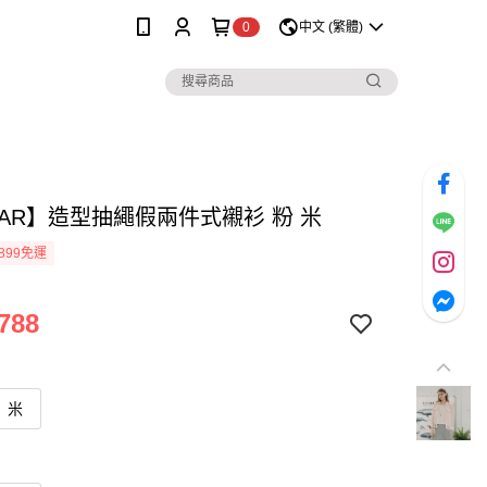
0
中文 (繁體)
MAR】造型抽繩假兩件式襯衫 粉 米
899免運
788
米