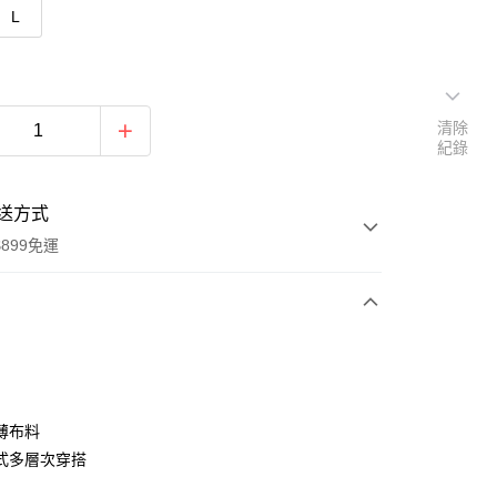
L
清除
紀錄
送方式
899免運
次付款
期付款
0 利率 每期
NT$596
21家銀行
薄布料
0 利率 每期
NT$298
21家銀行
庫商業銀行
第一商業銀行
式多層次穿搭
業銀行
彰化商業銀行
庫商業銀行
第一商業銀行