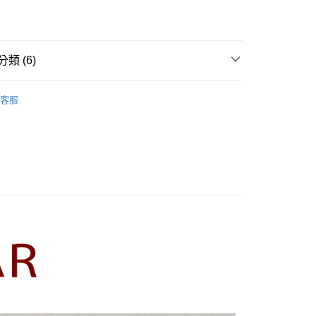
業儲蓄銀行
台北富邦商業銀行
業銀行
彰化商業銀行
華商業銀行
兆豐國際商業銀行
業儲蓄銀行
台北富邦商業銀行
小企業銀行
台中商業銀行
華商業銀行
兆豐國際商業銀行
家取貨
台灣）商業銀行
華泰商業銀行
小企業銀行
台中商業銀行
類 (6)
0，滿NT$899(含以上)免運費
業銀行
遠東國際商業銀行
台灣）商業銀行
華泰商業銀行
業銀行
永豐商業銀行
業銀行
遠東國際商業銀行
R】
CUMAR｜襯衫 Shirts
1取貨
業銀行
星展（台灣）商業銀行
業銀行
永豐商業銀行
客服
際商業銀行
中國信託商業銀行
0，滿NT$899(含以上)免運費
業銀行
星展（台灣）商業銀行
天信用卡公司
際商業銀行
中國信託商業銀行
牌
天信用卡公司
00，滿NT$1,500(含以上)免運費
品
配送
rts】
00，滿NT$1,500(含以上)免運費
新上市