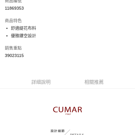
商品編號
信用卡分期付款
11869353
3 期 0 利率 每期
NT$363
21家銀行
商品特色
6 期 0 利率 每期
NT$181
21家銀行
合作金庫商業銀行
第一商業銀行
舒適緹花布料
華南商業銀行
彰化商業銀行
合作金庫商業銀行
第一商業銀行
優雅鏤空設計
上海商業儲蓄銀行
台北富邦商業銀行
運送方式
華南商業銀行
彰化商業銀行
國泰世華商業銀行
兆豐國際商業銀行
上海商業儲蓄銀行
台北富邦商業銀行
付款後全家取貨
銷售重點
臺灣中小企業銀行
台中商業銀行
國泰世華商業銀行
兆豐國際商業銀行
39023115
匯豐（台灣）商業銀行
華泰商業銀行
每筆NT$80，滿NT$899(含以上)免運費
臺灣中小企業銀行
台中商業銀行
聯邦商業銀行
遠東國際商業銀行
匯豐（台灣）商業銀行
華泰商業銀行
付款後7-11取貨
元大商業銀行
永豐商業銀行
聯邦商業銀行
遠東國際商業銀行
玉山商業銀行
星展（台灣）商業銀行
每筆NT$80，滿NT$899(含以上)免運費
元大商業銀行
永豐商業銀行
台新國際商業銀行
中國信託商業銀行
詳細說明
相關推薦
玉山商業銀行
星展（台灣）商業銀行
宅配
台灣樂天信用卡公司
台新國際商業銀行
中國信託商業銀行
每筆NT$100，滿NT$1,500(含以上)免運費
台灣樂天信用卡公司
離島郵政配送
每筆NT$100，滿NT$1,500(含以上)免運費