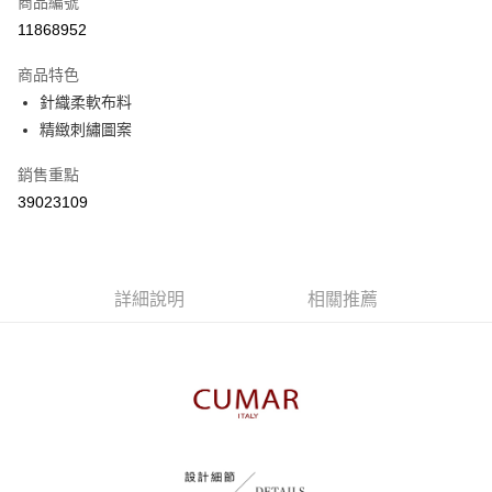
商品編號
信用卡分期付款
11868952
3 期 0 利率 每期
NT$363
21家銀行
商品特色
6 期 0 利率 每期
NT$181
21家銀行
合作金庫商業銀行
第一商業銀行
針織柔軟布料
華南商業銀行
彰化商業銀行
合作金庫商業銀行
第一商業銀行
精緻刺繡圖案
上海商業儲蓄銀行
台北富邦商業銀行
運送方式
華南商業銀行
彰化商業銀行
國泰世華商業銀行
兆豐國際商業銀行
上海商業儲蓄銀行
台北富邦商業銀行
付款後全家取貨
銷售重點
臺灣中小企業銀行
台中商業銀行
國泰世華商業銀行
兆豐國際商業銀行
39023109
匯豐（台灣）商業銀行
華泰商業銀行
每筆NT$80，滿NT$899(含以上)免運費
臺灣中小企業銀行
台中商業銀行
聯邦商業銀行
遠東國際商業銀行
匯豐（台灣）商業銀行
華泰商業銀行
付款後7-11取貨
元大商業銀行
永豐商業銀行
聯邦商業銀行
遠東國際商業銀行
玉山商業銀行
星展（台灣）商業銀行
每筆NT$80，滿NT$899(含以上)免運費
元大商業銀行
永豐商業銀行
台新國際商業銀行
中國信託商業銀行
詳細說明
相關推薦
玉山商業銀行
星展（台灣）商業銀行
宅配
台灣樂天信用卡公司
台新國際商業銀行
中國信託商業銀行
每筆NT$100，滿NT$1,500(含以上)免運費
台灣樂天信用卡公司
離島郵政配送
每筆NT$100，滿NT$1,500(含以上)免運費