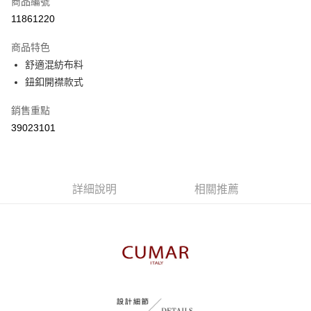
商品編號
信用卡分期付款
11861220
3 期 0 利率 每期
NT$363
21家銀行
商品特色
6 期 0 利率 每期
NT$181
21家銀行
合作金庫商業銀行
第一商業銀行
舒適混紡布料
華南商業銀行
彰化商業銀行
合作金庫商業銀行
第一商業銀行
鈕釦開襟款式
上海商業儲蓄銀行
台北富邦商業銀行
運送方式
華南商業銀行
彰化商業銀行
國泰世華商業銀行
兆豐國際商業銀行
上海商業儲蓄銀行
台北富邦商業銀行
付款後全家取貨
銷售重點
臺灣中小企業銀行
台中商業銀行
國泰世華商業銀行
兆豐國際商業銀行
39023101
匯豐（台灣）商業銀行
華泰商業銀行
每筆NT$80，滿NT$899(含以上)免運費
臺灣中小企業銀行
台中商業銀行
聯邦商業銀行
遠東國際商業銀行
匯豐（台灣）商業銀行
華泰商業銀行
付款後7-11取貨
元大商業銀行
永豐商業銀行
聯邦商業銀行
遠東國際商業銀行
玉山商業銀行
星展（台灣）商業銀行
每筆NT$80，滿NT$899(含以上)免運費
元大商業銀行
永豐商業銀行
台新國際商業銀行
中國信託商業銀行
詳細說明
相關推薦
玉山商業銀行
星展（台灣）商業銀行
宅配
台灣樂天信用卡公司
台新國際商業銀行
中國信託商業銀行
每筆NT$100，滿NT$1,500(含以上)免運費
台灣樂天信用卡公司
離島郵政配送
每筆NT$100，滿NT$1,500(含以上)免運費