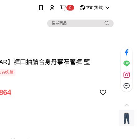
0
中文 (繁體)
MAR】褲口抽鬚合身丹寧窄管褲 藍
899免運
864