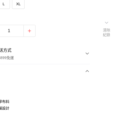
L
XL
清除
紀錄
送方式
899免運
次付款
期付款
0 利率 每期
NT$954
21家銀行
寧布料
0 利率 每期
NT$477
21家銀行
庫商業銀行
第一商業銀行
鬚設計
業銀行
彰化商業銀行
庫商業銀行
第一商業銀行