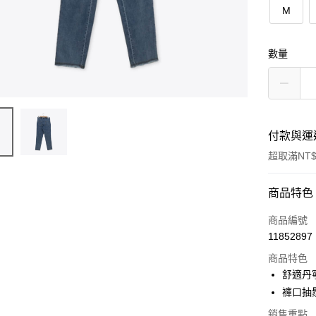
M
數量
付款與運
超取滿NT$
付款方式
商品特色
信用卡一
商品編號
11852897
信用卡分
商品特色
3 期 
舒適丹
6 期 
合作金
褲口抽
華南商
合作金
銷售重點