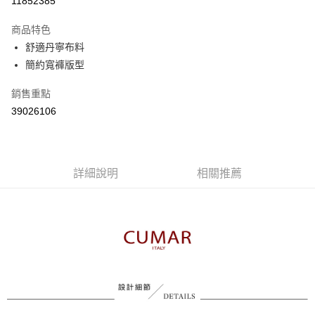
11852385
3 期 0 利率 每期
NT$596
21家銀行
商品特色
6 期 0 利率 每期
NT$298
21家銀行
合作金庫商業銀行
第一商業銀行
舒適丹寧布料
華南商業銀行
彰化商業銀行
合作金庫商業銀行
第一商業銀行
簡約寬褲版型
上海商業儲蓄銀行
台北富邦商業銀行
運送方式
華南商業銀行
彰化商業銀行
國泰世華商業銀行
兆豐國際商業銀行
上海商業儲蓄銀行
台北富邦商業銀行
付款後全家取貨
銷售重點
臺灣中小企業銀行
台中商業銀行
國泰世華商業銀行
兆豐國際商業銀行
39026106
匯豐（台灣）商業銀行
華泰商業銀行
每筆NT$80，滿NT$899(含以上)免運費
臺灣中小企業銀行
台中商業銀行
聯邦商業銀行
遠東國際商業銀行
匯豐（台灣）商業銀行
華泰商業銀行
付款後7-11取貨
元大商業銀行
永豐商業銀行
聯邦商業銀行
遠東國際商業銀行
玉山商業銀行
星展（台灣）商業銀行
每筆NT$80，滿NT$899(含以上)免運費
元大商業銀行
永豐商業銀行
台新國際商業銀行
中國信託商業銀行
詳細說明
相關推薦
玉山商業銀行
星展（台灣）商業銀行
宅配
台灣樂天信用卡公司
台新國際商業銀行
中國信託商業銀行
每筆NT$100，滿NT$1,500(含以上)免運費
台灣樂天信用卡公司
離島郵政配送
每筆NT$100，滿NT$1,500(含以上)免運費