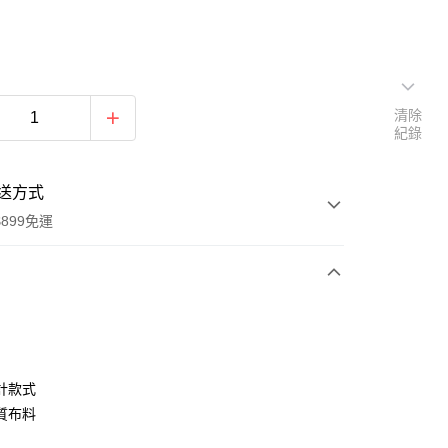
清除
紀錄
送方式
899免運
次付款
期付款
0 利率 每期
NT$555
21家銀行
計款式
0 利率 每期
NT$277
21家銀行
庫商業銀行
第一商業銀行
質布料
業銀行
彰化商業銀行
庫商業銀行
第一商業銀行