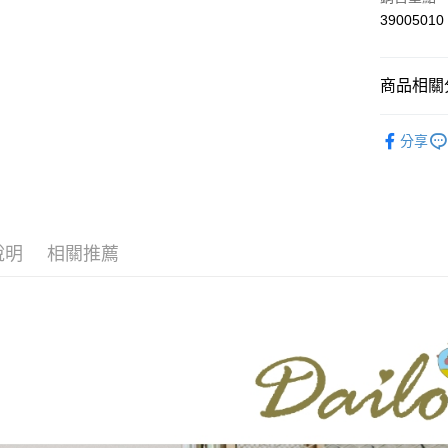
上海商
華南商
39005010
運送方式
國泰世
上海商
臺灣中
國泰世
付款後全
匯豐（
臺灣中
商品相關分
每筆NT$8
聯邦商
匯豐（
元大商
聯邦商
【Dailo】
付款後7-1
玉山商
元大商
分享
台新國
每筆NT$8
本月新品
玉山商
台灣樂
台新國
宅配
▼所有品
台灣樂
每筆NT$1
▼全部商
說明
相關推薦
離島郵政
【襯衫 Shi
每筆NT$1
DAILO 