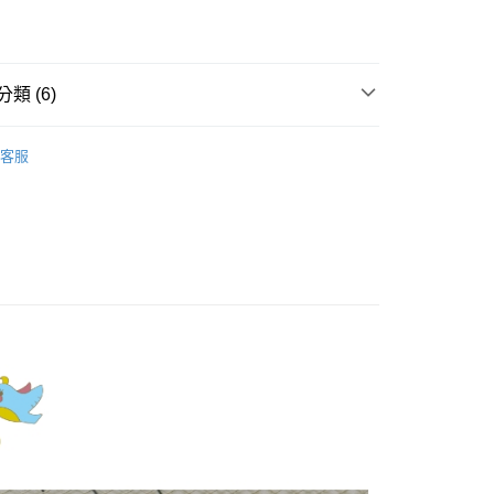
業儲蓄銀行
台北富邦商業銀行
業銀行
彰化商業銀行
華商業銀行
兆豐國際商業銀行
業儲蓄銀行
台北富邦商業銀行
小企業銀行
台中商業銀行
華商業銀行
兆豐國際商業銀行
家取貨
台灣）商業銀行
華泰商業銀行
小企業銀行
台中商業銀行
類 (6)
0，滿NT$899(含以上)免運費
業銀行
遠東國際商業銀行
台灣）商業銀行
華泰商業銀行
業銀行
永豐商業銀行
業銀行
遠東國際商業銀行
Dailo｜襯衫 Shirts
1取貨
業銀行
星展（台灣）商業銀行
業銀行
永豐商業銀行
客服
際商業銀行
中國信託商業銀行
0，滿NT$899(含以上)免運費
業銀行
星展（台灣）商業銀行
天信用卡公司
際商業銀行
中國信託商業銀行
牌
天信用卡公司
00，滿NT$1,500(含以上)免運費
品
配送
rts】
00，滿NT$1,500(含以上)免運費
新上市