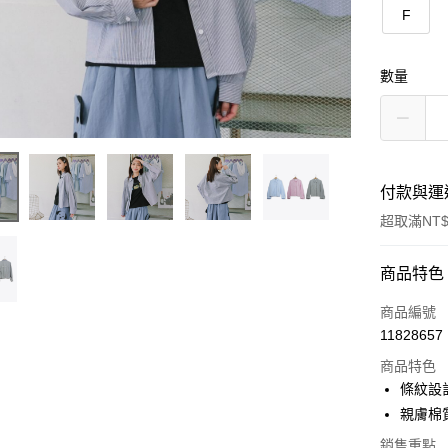
F
數量
付款與運
超取滿NT$
付款方式
商品特色
信用卡一
商品編號
11828657
信用卡分
商品特色
3 期 
條紋設
6 期 
合作金
親膚棉
華南商
合作金
銷售重點