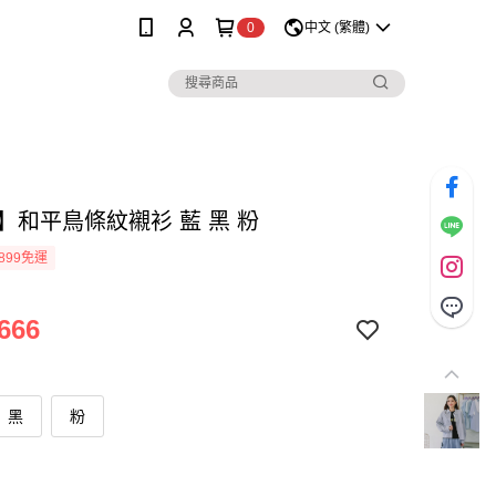
0
中文 (繁體)
lo】和平鳥條紋襯衫 藍 黑 粉
899免運
666
黑
粉