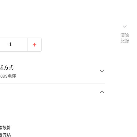
清除
紀錄
送方式
899免運
次付款
期付款
0 利率 每期
NT$363
21家銀行
接設計
0 利率 每期
NT$181
21家銀行
庫商業銀行
第一商業銀行
質混紡