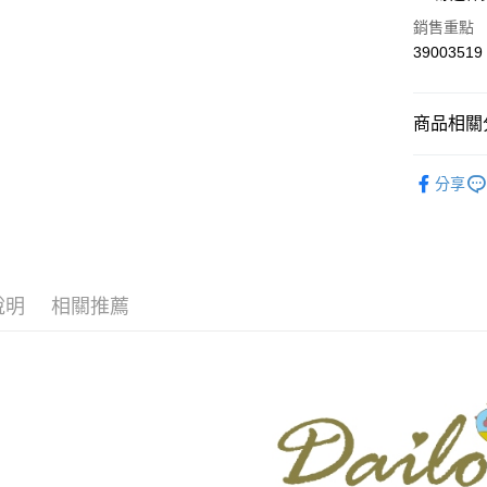
華南商
合作金
銷售重點
上海商
華南商
39003519
運送方式
國泰世
上海商
臺灣中
國泰世
付款後全
匯豐（
臺灣中
商品相關分
每筆NT$8
聯邦商
匯豐（
元大商
聯邦商
【Dailo】
付款後7-1
玉山商
元大商
分享
台新國
每筆NT$8
本月新品
玉山商
台灣樂
台新國
宅配
▼所有品
台灣樂
每筆NT$1
▼全部商
說明
相關推薦
離島郵政
【針織衫 Kn
每筆NT$1
DAILO 
✨CP值最