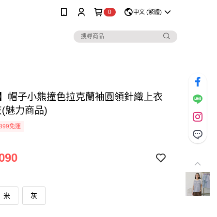
0
中文 (繁體)
ilo】帽子小熊撞色拉克蘭袖圓領針織上衣
灰(魅力商品)
899免運
090
米
灰