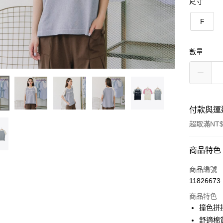
尺寸
F
數量
付款與運
超取滿NT$
付款方式
商品特色
信用卡一
商品編號
11826673
信用卡分
商品特色
3 期 
撞色拼
6 期 
合作金
舒適棉