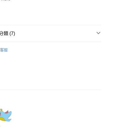
業銀行
彰化商業銀行
庫商業銀行
第一商業銀行
業儲蓄銀行
台北富邦商業銀行
業銀行
彰化商業銀行
華商業銀行
兆豐國際商業銀行
業儲蓄銀行
台北富邦商業銀行
小企業銀行
台中商業銀行
華商業銀行
兆豐國際商業銀行
家取貨
台灣）商業銀行
華泰商業銀行
小企業銀行
台中商業銀行
類 (7)
0，滿NT$899(含以上)免運費
業銀行
遠東國際商業銀行
台灣）商業銀行
華泰商業銀行
業銀行
永豐商業銀行
業銀行
遠東國際商業銀行
Dailo｜針織衫 Knitwear
1取貨
業銀行
星展（台灣）商業銀行
業銀行
永豐商業銀行
客服
際商業銀行
中國信託商業銀行
0，滿NT$899(含以上)免運費
業銀行
星展（台灣）商業銀行
天信用卡公司
際商業銀行
中國信託商業銀行
牌
天信用卡公司
00，滿NT$1,500(含以上)免運費
品
配送
itwear 】
00，滿NT$1,500(含以上)免運費
新上市
高の魅力商品！