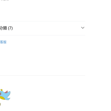
業銀行
彰化商業銀行
庫商業銀行
第一商業銀行
業儲蓄銀行
台北富邦商業銀行
業銀行
彰化商業銀行
華商業銀行
兆豐國際商業銀行
業儲蓄銀行
台北富邦商業銀行
小企業銀行
台中商業銀行
華商業銀行
兆豐國際商業銀行
家取貨
台灣）商業銀行
華泰商業銀行
小企業銀行
台中商業銀行
類 (7)
0，滿NT$899(含以上)免運費
業銀行
遠東國際商業銀行
台灣）商業銀行
華泰商業銀行
業銀行
永豐商業銀行
業銀行
遠東國際商業銀行
Dailo｜針織衫 Knitwear
1取貨
業銀行
星展（台灣）商業銀行
業銀行
永豐商業銀行
客服
際商業銀行
中國信託商業銀行
0，滿NT$899(含以上)免運費
業銀行
星展（台灣）商業銀行
天信用卡公司
際商業銀行
中國信託商業銀行
牌
天信用卡公司
00，滿NT$1,500(含以上)免運費
品
配送
itwear 】
00，滿NT$1,500(含以上)免運費
新上市
高の魅力商品！