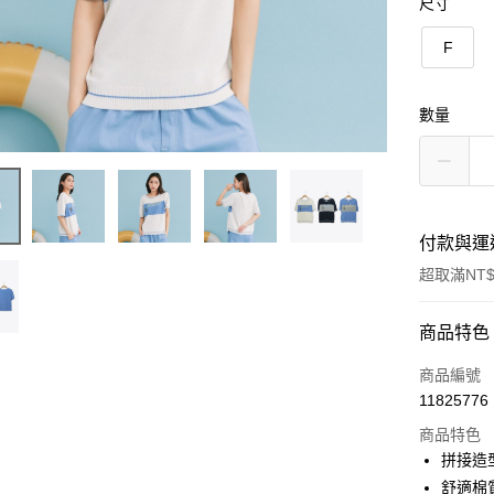
尺寸
F
數量
付款與運
超取滿NT$
付款方式
商品特色
信用卡一
商品編號
11825776
信用卡分
商品特色
3 期 
拼接造
6 期 
合作金
舒適棉