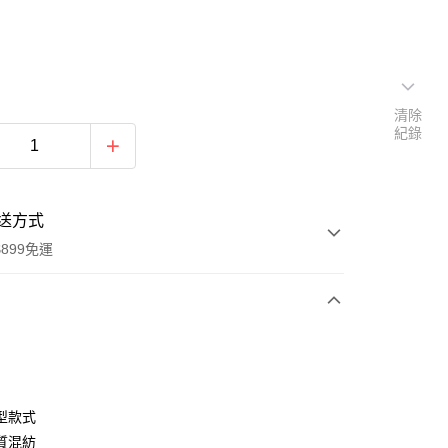
清除
紀錄
送方式
899免運
次付款
期付款
0 利率 每期
NT$363
21家銀行
型款式
0 利率 每期
NT$181
21家銀行
庫商業銀行
第一商業銀行
質混紡