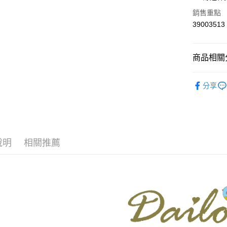
華南商
合作金
銷售重點
上海商
華南商
39003513
運送方式
國泰世
上海商
臺灣中
國泰世
付款後全
匯豐（
臺灣中
商品相關分
每筆NT$8
聯邦商
匯豐（
元大商
聯邦商
【Dailo】
付款後7-1
玉山商
元大商
分享
台新國
每筆NT$8
本月新品
玉山商
台灣樂
台新國
宅配
▼所有品
台灣樂
每筆NT$1
▼全部商
說明
相關推薦
離島郵政
【針織衫 Kn
每筆NT$1
DAILO 
✨CP值最