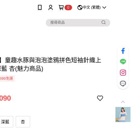
0
中文 (繁體)
ilo】童趣水豚與泡泡塗鴉拼色短袖針織上
深藍 杏(魅力商品)
899免運
090
深藍
杏