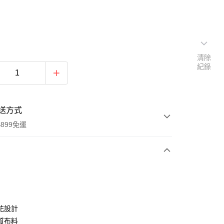
清除
紀錄
送方式
899免運
次付款
期付款
0 利率 每期
NT$356
21家銀行
花設計
0 利率 每期
NT$178
21家銀行
庫商業銀行
第一商業銀行
質布料