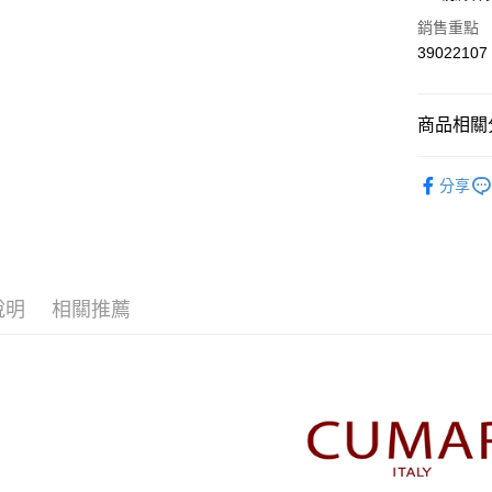
華南商
合作金
銷售重點
上海商
華南商
39022107
運送方式
國泰世
上海商
臺灣中
國泰世
付款後全
匯豐（
臺灣中
商品相關分
每筆NT$8
聯邦商
匯豐（
元大商
聯邦商
【CUMA
付款後7-1
玉山商
元大商
分享
台新國
每筆NT$8
本月新品
玉山商
台灣樂
台新國
宅配
▼所有品
台灣樂
每筆NT$1
▼全部商
說明
相關推薦
離島郵政
【T恤 Top
每筆NT$1
CUMAR 