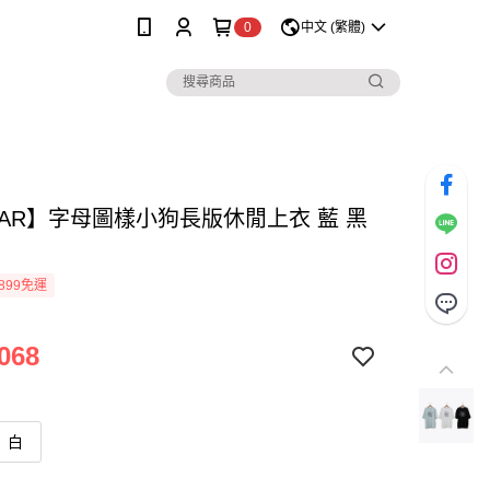
0
中文 (繁體)
MAR】字母圖樣小狗長版休閒上衣 藍 黑
899免運
068
白