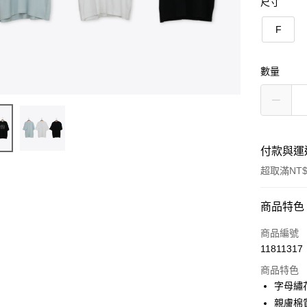
尺寸
F
數量
付款與運
超取滿NT$
付款方式
商品特色
信用卡一
商品編號
11811317
信用卡分
商品特色
3 期 
字母繡
6 期 
合作金
親膚棉