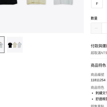
F
數量
付款與運
超取滿NT$
付款方式
商品特色
信用卡一
商品編號
11811254
信用卡分
商品特色
3 期 
刺繡文
6 期 
合作金
舒適棉
華南商
合作金
銷售重點