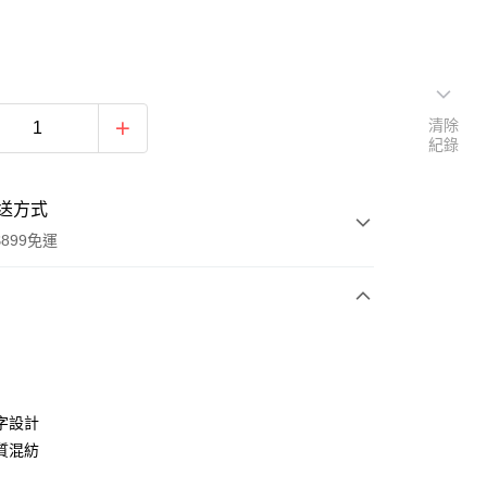
清除
紀錄
送方式
899免運
次付款
期付款
0 利率 每期
NT$528
21家銀行
字設計
0 利率 每期
NT$264
21家銀行
庫商業銀行
第一商業銀行
質混紡
業銀行
彰化商業銀行
庫商業銀行
第一商業銀行