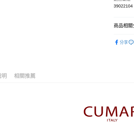
上海商
華南商
39022104
運送方式
國泰世
上海商
臺灣中
國泰世
付款後全
匯豐（
臺灣中
商品相關分
每筆NT$8
聯邦商
匯豐（
元大商
聯邦商
【CUMA
付款後7-1
玉山商
元大商
分享
台新國
每筆NT$8
本月新品
玉山商
台灣樂
台新國
宅配
▼所有品
台灣樂
每筆NT$1
▼全部商
說明
相關推薦
離島郵政
【T恤 Top
每筆NT$1
CUMAR 