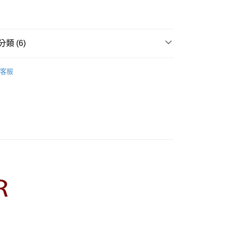
業儲蓄銀行
台北富邦商業銀行
業銀行
彰化商業銀行
華商業銀行
兆豐國際商業銀行
業儲蓄銀行
台北富邦商業銀行
小企業銀行
台中商業銀行
華商業銀行
兆豐國際商業銀行
家取貨
台灣）商業銀行
華泰商業銀行
小企業銀行
台中商業銀行
類 (6)
0，滿NT$899(含以上)免運費
業銀行
遠東國際商業銀行
台灣）商業銀行
華泰商業銀行
業銀行
永豐商業銀行
業銀行
遠東國際商業銀行
R】
CUMAR｜T恤 Tops
1取貨
業銀行
星展（台灣）商業銀行
業銀行
永豐商業銀行
客服
際商業銀行
中國信託商業銀行
0，滿NT$899(含以上)免運費
業銀行
星展（台灣）商業銀行
天信用卡公司
際商業銀行
中國信託商業銀行
牌
天信用卡公司
00，滿NT$1,500(含以上)免運費
品
配送
s】
00，滿NT$1,500(含以上)免運費
新上市