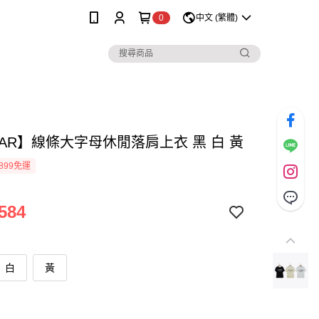
0
中文 (繁體)
MAR】線條大字母休閒落肩上衣 黑 白 黃
899免運
584
白
黃