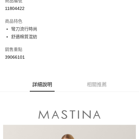
商品編號
信用卡分期付款
11804422
3 期 0 利率 每期
NT$563
21家銀行
商品特色
6 期 0 利率 每期
NT$281
21家銀行
合作金庫商業銀行
第一商業銀行
彎刀流行時尚
華南商業銀行
彰化商業銀行
合作金庫商業銀行
第一商業銀行
舒適棉質混紡
上海商業儲蓄銀行
台北富邦商業銀行
運送方式
華南商業銀行
彰化商業銀行
國泰世華商業銀行
兆豐國際商業銀行
上海商業儲蓄銀行
台北富邦商業銀行
付款後全家取貨
銷售重點
臺灣中小企業銀行
台中商業銀行
國泰世華商業銀行
兆豐國際商業銀行
39066101
匯豐（台灣）商業銀行
華泰商業銀行
每筆NT$80，滿NT$899(含以上)免運費
臺灣中小企業銀行
台中商業銀行
聯邦商業銀行
遠東國際商業銀行
匯豐（台灣）商業銀行
華泰商業銀行
付款後7-11取貨
元大商業銀行
永豐商業銀行
聯邦商業銀行
遠東國際商業銀行
玉山商業銀行
星展（台灣）商業銀行
每筆NT$80，滿NT$899(含以上)免運費
元大商業銀行
永豐商業銀行
台新國際商業銀行
中國信託商業銀行
詳細說明
相關推薦
玉山商業銀行
星展（台灣）商業銀行
宅配
台灣樂天信用卡公司
台新國際商業銀行
中國信託商業銀行
每筆NT$100，滿NT$1,500(含以上)免運費
台灣樂天信用卡公司
離島郵政配送
每筆NT$100，滿NT$1,500(含以上)免運費