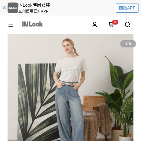
INLook時尚女裝
開啟APP
立刻使用官方APP
0
1
/
6