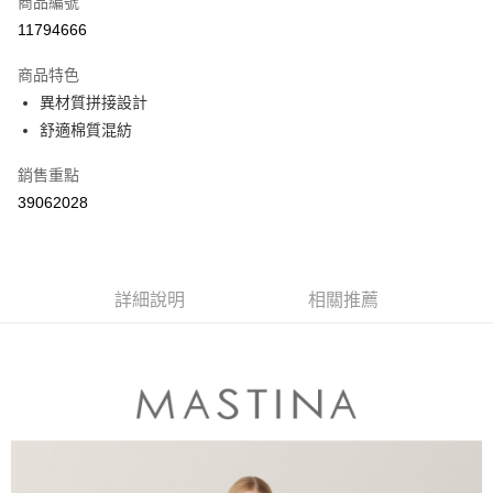
商品編號
信用卡分期付款
11794666
3 期 0 利率 每期
NT$363
21家銀行
商品特色
6 期 0 利率 每期
NT$181
21家銀行
合作金庫商業銀行
第一商業銀行
異材質拼接設計
華南商業銀行
彰化商業銀行
合作金庫商業銀行
第一商業銀行
舒適棉質混紡
上海商業儲蓄銀行
台北富邦商業銀行
運送方式
華南商業銀行
彰化商業銀行
國泰世華商業銀行
兆豐國際商業銀行
上海商業儲蓄銀行
台北富邦商業銀行
付款後全家取貨
銷售重點
臺灣中小企業銀行
台中商業銀行
國泰世華商業銀行
兆豐國際商業銀行
39062028
匯豐（台灣）商業銀行
華泰商業銀行
每筆NT$80，滿NT$899(含以上)免運費
臺灣中小企業銀行
台中商業銀行
聯邦商業銀行
遠東國際商業銀行
匯豐（台灣）商業銀行
華泰商業銀行
付款後7-11取貨
元大商業銀行
永豐商業銀行
聯邦商業銀行
遠東國際商業銀行
玉山商業銀行
星展（台灣）商業銀行
每筆NT$80，滿NT$899(含以上)免運費
元大商業銀行
永豐商業銀行
台新國際商業銀行
中國信託商業銀行
詳細說明
相關推薦
玉山商業銀行
星展（台灣）商業銀行
宅配
台灣樂天信用卡公司
台新國際商業銀行
中國信託商業銀行
每筆NT$100，滿NT$1,500(含以上)免運費
台灣樂天信用卡公司
離島郵政配送
每筆NT$100，滿NT$1,500(含以上)免運費