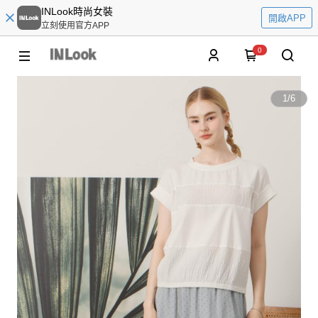
INLook時尚女裝
開啟APP
立刻使用官方APP
0
1
/
6