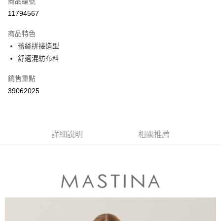
商品編號
信用卡分期付款
11794567
3 期 0 利率 每期
NT$363
21家銀行
商品特色
6 期 0 利率 每期
NT$181
21家銀行
合作金庫商業銀行
第一商業銀行
蕾絲拼接造型
華南商業銀行
彰化商業銀行
合作金庫商業銀行
第一商業銀行
舒適混紡布料
上海商業儲蓄銀行
台北富邦商業銀行
運送方式
華南商業銀行
彰化商業銀行
國泰世華商業銀行
兆豐國際商業銀行
上海商業儲蓄銀行
台北富邦商業銀行
付款後全家取貨
銷售重點
臺灣中小企業銀行
台中商業銀行
國泰世華商業銀行
兆豐國際商業銀行
39062025
匯豐（台灣）商業銀行
華泰商業銀行
每筆NT$80，滿NT$899(含以上)免運費
臺灣中小企業銀行
台中商業銀行
聯邦商業銀行
遠東國際商業銀行
匯豐（台灣）商業銀行
華泰商業銀行
付款後7-11取貨
元大商業銀行
永豐商業銀行
聯邦商業銀行
遠東國際商業銀行
玉山商業銀行
星展（台灣）商業銀行
每筆NT$80，滿NT$899(含以上)免運費
元大商業銀行
永豐商業銀行
台新國際商業銀行
中國信託商業銀行
詳細說明
相關推薦
玉山商業銀行
星展（台灣）商業銀行
宅配
台灣樂天信用卡公司
台新國際商業銀行
中國信託商業銀行
每筆NT$100，滿NT$1,500(含以上)免運費
台灣樂天信用卡公司
離島郵政配送
每筆NT$100，滿NT$1,500(含以上)免運費