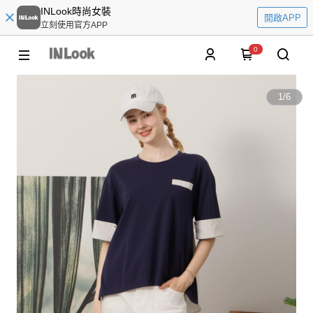
INLook時尚女裝
開啟APP
立刻使用官方APP
0
1
/
6