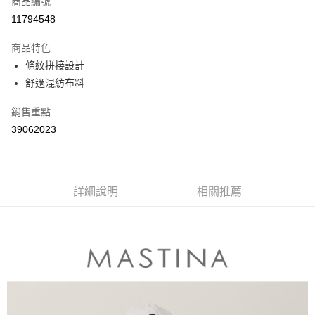
商品編號
信用卡分期付款
11794548
3 期 0 利率 每期
NT$363
21家銀行
商品特色
6 期 0 利率 每期
NT$181
21家銀行
合作金庫商業銀行
第一商業銀行
條紋拼接設計
華南商業銀行
彰化商業銀行
合作金庫商業銀行
第一商業銀行
舒適混紡布料
上海商業儲蓄銀行
台北富邦商業銀行
運送方式
華南商業銀行
彰化商業銀行
國泰世華商業銀行
兆豐國際商業銀行
上海商業儲蓄銀行
台北富邦商業銀行
付款後全家取貨
銷售重點
臺灣中小企業銀行
台中商業銀行
國泰世華商業銀行
兆豐國際商業銀行
39062023
匯豐（台灣）商業銀行
華泰商業銀行
每筆NT$80，滿NT$899(含以上)免運費
臺灣中小企業銀行
台中商業銀行
聯邦商業銀行
遠東國際商業銀行
匯豐（台灣）商業銀行
華泰商業銀行
付款後7-11取貨
元大商業銀行
永豐商業銀行
聯邦商業銀行
遠東國際商業銀行
玉山商業銀行
星展（台灣）商業銀行
每筆NT$80，滿NT$899(含以上)免運費
元大商業銀行
永豐商業銀行
台新國際商業銀行
中國信託商業銀行
詳細說明
相關推薦
玉山商業銀行
星展（台灣）商業銀行
宅配
台灣樂天信用卡公司
台新國際商業銀行
中國信託商業銀行
每筆NT$100，滿NT$1,500(含以上)免運費
台灣樂天信用卡公司
離島郵政配送
每筆NT$100，滿NT$1,500(含以上)免運費