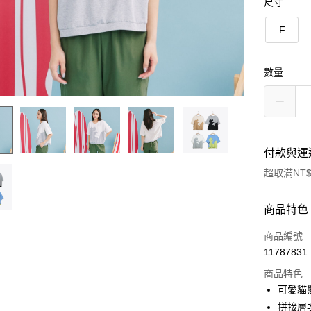
尺寸
F
數量
付款與運
超取滿NT$
付款方式
商品特色
信用卡一
商品編號
11787831
信用卡分
商品特色
3 期 
可愛貓
6 期 
合作金
拼接層