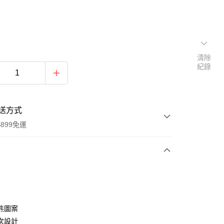
清除
紀錄
送方式
899免運
次付款
期付款
0 利率 每期
NT$532
21家銀行
熊圖案
0 利率 每期
NT$266
21家銀行
庫商業銀行
第一商業銀行
次設計