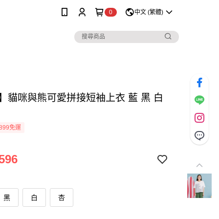
0
中文 (繁體)
lo】貓咪與熊可愛拼接短袖上衣 藍 黑 白
899免運
596
黑
白
杏