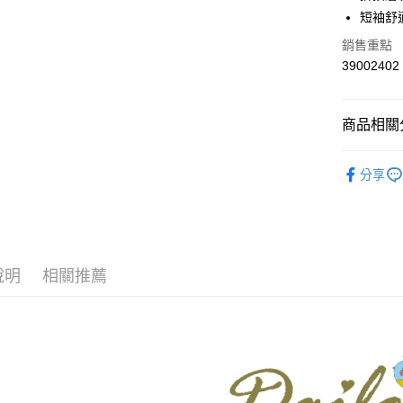
華南商
短袖舒
合作金
上海商
華南商
銷售重點
運送方式
國泰世
上海商
39002402
臺灣中
國泰世
付款後全
匯豐（
臺灣中
每筆NT$8
聯邦商
匯豐（
商品相關分
元大商
聯邦商
付款後7-1
玉山商
元大商
【Dailo】
台新國
每筆NT$8
玉山商
分享
台灣樂
台新國
本月新品
宅配
台灣樂
▼所有品
每筆NT$1
▼全部商
離島郵政
說明
相關推薦
每筆NT$1
【T恤 Top
DAILO 