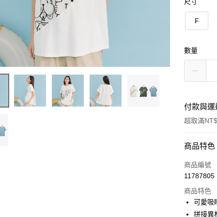
尺寸
F
數量
付款與運
超取滿NT$
付款方式
商品特色
信用卡一
商品編號
11787805
信用卡分
商品特色
3 期 
可愛吸
6 期 
合作金
拼接異