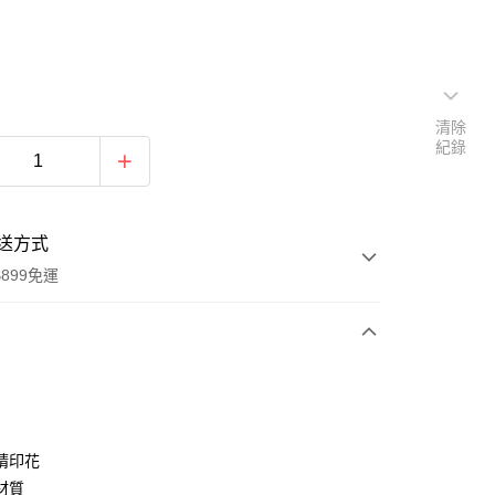
清除
紀錄
送方式
899免運
次付款
期付款
0 利率 每期
NT$360
21家銀行
睛印花
0 利率 每期
NT$180
21家銀行
庫商業銀行
第一商業銀行
材質