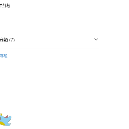
業銀行
彰化商業銀行
袖剪裁
庫商業銀行
第一商業銀行
業儲蓄銀行
台北富邦商業銀行
業銀行
彰化商業銀行
華商業銀行
兆豐國際商業銀行
業儲蓄銀行
台北富邦商業銀行
小企業銀行
台中商業銀行
華商業銀行
兆豐國際商業銀行
家取貨
台灣）商業銀行
華泰商業銀行
小企業銀行
台中商業銀行
0，滿NT$899(含以上)免運費
業銀行
遠東國際商業銀行
台灣）商業銀行
華泰商業銀行
類 (7)
業銀行
永豐商業銀行
業銀行
遠東國際商業銀行
1取貨
業銀行
星展（台灣）商業銀行
業銀行
永豐商業銀行
Dailo｜T恤 Tops
際商業銀行
中國信託商業銀行
0，滿NT$899(含以上)免運費
業銀行
星展（台灣）商業銀行
客服
天信用卡公司
際商業銀行
中國信託商業銀行
天信用卡公司
牌
00，滿NT$1,500(含以上)免運費
品
配送
00，滿NT$1,500(含以上)免運費
s】
新上市
高の魅力商品！