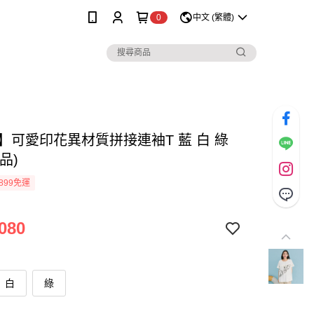
0
中文 (繁體)
lo】可愛印花異材質拼接連袖T 藍 白 綠
品)
899免運
080
白
綠