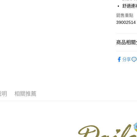
華南商
舒適連
合作金
上海商
華南商
銷售重點
運送方式
國泰世
上海商
39002514
臺灣中
國泰世
付款後全
匯豐（
臺灣中
每筆NT$8
聯邦商
匯豐（
商品相關分
元大商
聯邦商
付款後7-1
玉山商
元大商
【Dailo】
台新國
每筆NT$8
玉山商
分享
台灣樂
台新國
本月新品
宅配
台灣樂
▼所有品
每筆NT$1
▼全部商
離島郵政
說明
相關推薦
每筆NT$1
【T恤 Top
DAILO 
✨CP值最