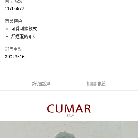
商品編號
信用卡分期付款
11786572
3 期 0 利率 每期
NT$363
21家銀行
商品特色
6 期 0 利率 每期
NT$181
21家銀行
合作金庫商業銀行
第一商業銀行
可愛刺繡款式
華南商業銀行
彰化商業銀行
合作金庫商業銀行
第一商業銀行
舒適混紡布料
上海商業儲蓄銀行
台北富邦商業銀行
運送方式
華南商業銀行
彰化商業銀行
國泰世華商業銀行
兆豐國際商業銀行
上海商業儲蓄銀行
台北富邦商業銀行
付款後全家取貨
銷售重點
臺灣中小企業銀行
台中商業銀行
國泰世華商業銀行
兆豐國際商業銀行
39023516
匯豐（台灣）商業銀行
華泰商業銀行
每筆NT$80，滿NT$899(含以上)免運費
臺灣中小企業銀行
台中商業銀行
聯邦商業銀行
遠東國際商業銀行
匯豐（台灣）商業銀行
華泰商業銀行
付款後7-11取貨
元大商業銀行
永豐商業銀行
聯邦商業銀行
遠東國際商業銀行
玉山商業銀行
星展（台灣）商業銀行
每筆NT$80，滿NT$899(含以上)免運費
元大商業銀行
永豐商業銀行
台新國際商業銀行
中國信託商業銀行
詳細說明
相關推薦
玉山商業銀行
星展（台灣）商業銀行
宅配
台灣樂天信用卡公司
台新國際商業銀行
中國信託商業銀行
每筆NT$100，滿NT$1,500(含以上)免運費
台灣樂天信用卡公司
離島郵政配送
每筆NT$100，滿NT$1,500(含以上)免運費