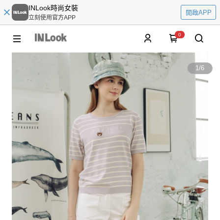
INLook時尚女裝
開啟APP
立刻使用官方APP
0
1
/
6