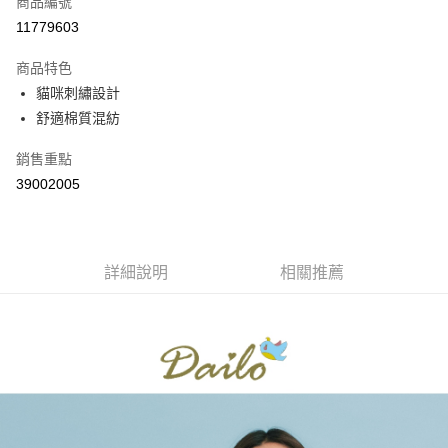
商品編號
信用卡分期付款
11779603
3 期 0 利率 每期
NT$462
21家銀行
商品特色
6 期 0 利率 每期
NT$231
21家銀行
合作金庫商業銀行
第一商業銀行
貓咪刺繡設計
華南商業銀行
彰化商業銀行
合作金庫商業銀行
第一商業銀行
舒適棉質混紡
上海商業儲蓄銀行
台北富邦商業銀行
運送方式
華南商業銀行
彰化商業銀行
國泰世華商業銀行
兆豐國際商業銀行
上海商業儲蓄銀行
台北富邦商業銀行
付款後全家取貨
銷售重點
臺灣中小企業銀行
台中商業銀行
國泰世華商業銀行
兆豐國際商業銀行
39002005
匯豐（台灣）商業銀行
華泰商業銀行
每筆NT$80，滿NT$899(含以上)免運費
臺灣中小企業銀行
台中商業銀行
聯邦商業銀行
遠東國際商業銀行
匯豐（台灣）商業銀行
華泰商業銀行
付款後7-11取貨
元大商業銀行
永豐商業銀行
聯邦商業銀行
遠東國際商業銀行
玉山商業銀行
星展（台灣）商業銀行
每筆NT$80，滿NT$899(含以上)免運費
元大商業銀行
永豐商業銀行
台新國際商業銀行
中國信託商業銀行
詳細說明
相關推薦
玉山商業銀行
星展（台灣）商業銀行
宅配
台灣樂天信用卡公司
台新國際商業銀行
中國信託商業銀行
每筆NT$100，滿NT$1,500(含以上)免運費
台灣樂天信用卡公司
離島郵政配送
每筆NT$100，滿NT$1,500(含以上)免運費