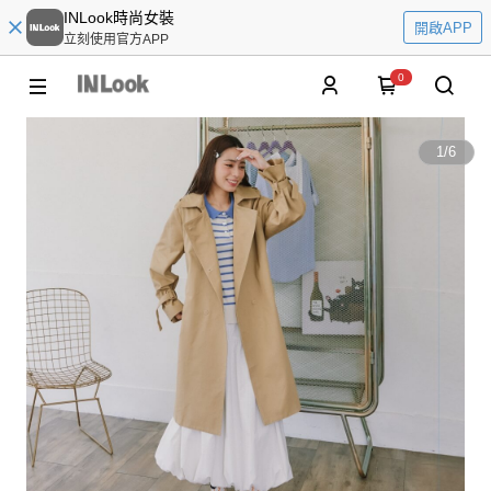
INLook時尚女裝
開啟APP
立刻使用官方APP
0
1
/
6