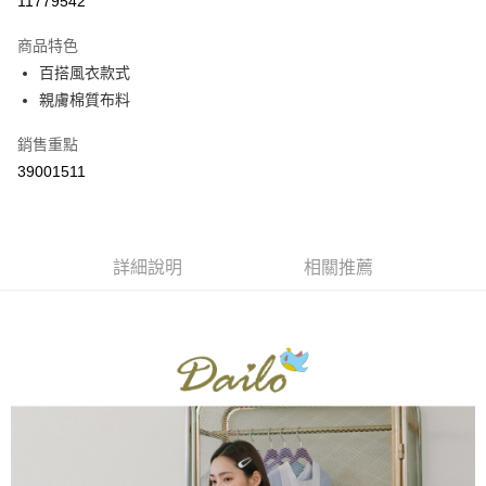
11779542
3 期 0 利率 每期
NT$693
21家銀行
商品特色
6 期 0 利率 每期
NT$346
21家銀行
合作金庫商業銀行
第一商業銀行
百搭風衣款式
華南商業銀行
彰化商業銀行
合作金庫商業銀行
第一商業銀行
親膚棉質布料
上海商業儲蓄銀行
台北富邦商業銀行
運送方式
華南商業銀行
彰化商業銀行
國泰世華商業銀行
兆豐國際商業銀行
上海商業儲蓄銀行
台北富邦商業銀行
付款後全家取貨
銷售重點
臺灣中小企業銀行
台中商業銀行
國泰世華商業銀行
兆豐國際商業銀行
39001511
匯豐（台灣）商業銀行
華泰商業銀行
每筆NT$80，滿NT$899(含以上)免運費
臺灣中小企業銀行
台中商業銀行
聯邦商業銀行
遠東國際商業銀行
匯豐（台灣）商業銀行
華泰商業銀行
付款後7-11取貨
元大商業銀行
永豐商業銀行
聯邦商業銀行
遠東國際商業銀行
玉山商業銀行
星展（台灣）商業銀行
每筆NT$80，滿NT$899(含以上)免運費
元大商業銀行
永豐商業銀行
台新國際商業銀行
中國信託商業銀行
詳細說明
相關推薦
玉山商業銀行
星展（台灣）商業銀行
宅配
台灣樂天信用卡公司
台新國際商業銀行
中國信託商業銀行
每筆NT$100，滿NT$1,500(含以上)免運費
台灣樂天信用卡公司
離島郵政配送
每筆NT$100，滿NT$1,500(含以上)免運費